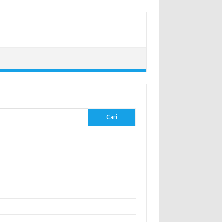
Cari
-pos Terbaru
vasi Augmented Reality dalam Dunia Periklanan
 Pemasaran
an Video Livestream dalam Meningkatkan
agement di Media Sosial
aimana Meme Mengubah Wajah Konten Viral?