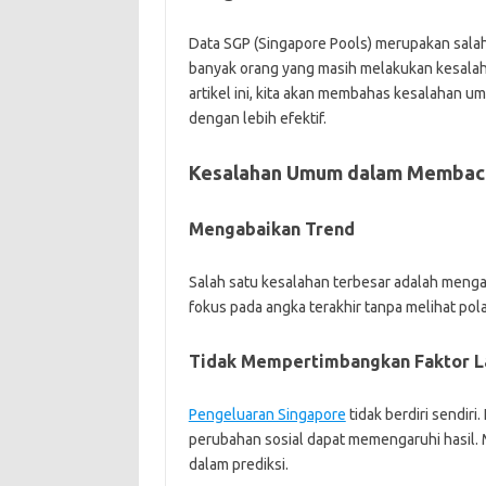
Data SGP (Singapore Pools) merupakan salah
banyak orang yang masih melakukan kesalah
artikel ini, kita akan membahas kesalahan u
dengan lebih efektif.
Kesalahan Umum dalam Membac
Mengabaikan Trend
Salah satu kesalahan terbesar adalah menga
fokus pada angka terakhir tanpa melihat po
Tidak Mempertimbangkan Faktor L
Pengeluaran Singapore
tidak berdiri sendiri.
perubahan sosial dapat memengaruhi hasil. 
dalam prediksi.