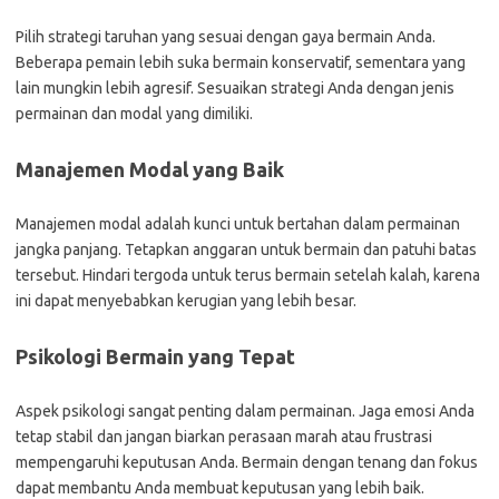
Pilih strategi taruhan yang sesuai dengan gaya bermain Anda.
Beberapa pemain lebih suka bermain konservatif, sementara yang
lain mungkin lebih agresif. Sesuaikan strategi Anda dengan jenis
permainan dan modal yang dimiliki.
Manajemen Modal yang Baik
Manajemen modal adalah kunci untuk bertahan dalam permainan
jangka panjang. Tetapkan anggaran untuk bermain dan patuhi batas
tersebut. Hindari tergoda untuk terus bermain setelah kalah, karena
ini dapat menyebabkan kerugian yang lebih besar.
Psikologi Bermain yang Tepat
Aspek psikologi sangat penting dalam permainan. Jaga emosi Anda
tetap stabil dan jangan biarkan perasaan marah atau frustrasi
mempengaruhi keputusan Anda. Bermain dengan tenang dan fokus
dapat membantu Anda membuat keputusan yang lebih baik.