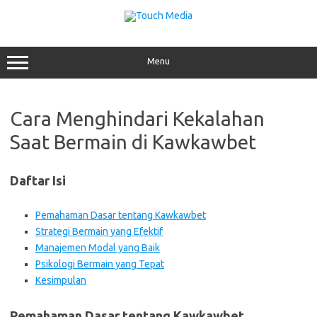
Skip
to
content
Menu
Cara Menghindari Kekalahan
Saat Bermain di Kawkawbet
Daftar Isi
Pemahaman Dasar tentang Kawkawbet
Strategi Bermain yang Efektif
Manajemen Modal yang Baik
Psikologi Bermain yang Tepat
Kesimpulan
Pemahaman Dasar tentang Kawkawbet