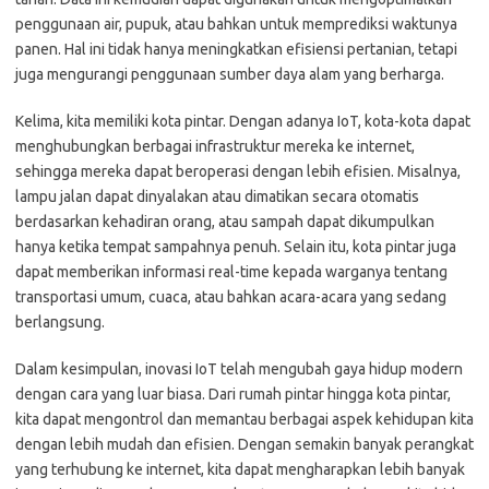
penggunaan air, pupuk, atau bahkan untuk memprediksi waktunya
panen. Hal ini tidak hanya meningkatkan efisiensi pertanian, tetapi
juga mengurangi penggunaan sumber daya alam yang berharga.
Kelima, kita memiliki kota pintar. Dengan adanya IoT, kota-kota dapat
menghubungkan berbagai infrastruktur mereka ke internet,
sehingga mereka dapat beroperasi dengan lebih efisien. Misalnya,
lampu jalan dapat dinyalakan atau dimatikan secara otomatis
berdasarkan kehadiran orang, atau sampah dapat dikumpulkan
hanya ketika tempat sampahnya penuh. Selain itu, kota pintar juga
dapat memberikan informasi real-time kepada warganya tentang
transportasi umum, cuaca, atau bahkan acara-acara yang sedang
berlangsung.
Dalam kesimpulan, inovasi IoT telah mengubah gaya hidup modern
dengan cara yang luar biasa. Dari rumah pintar hingga kota pintar,
kita dapat mengontrol dan memantau berbagai aspek kehidupan kita
dengan lebih mudah dan efisien. Dengan semakin banyak perangkat
yang terhubung ke internet, kita dapat mengharapkan lebih banyak