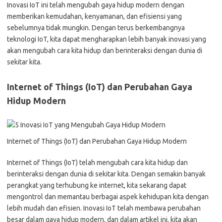
Inovasi IoT ini telah mengubah gaya hidup modern dengan
memberikan kemudahan, kenyamanan, dan efisiensi yang
sebelumnya tidak mungkin. Dengan terus berkembangnya
teknologi IoT, kita dapat mengharapkan lebih banyak inovasi yang
akan mengubah cara kita hidup dan berinteraksi dengan dunia di
sekitar kita.
Internet of Things (IoT) dan Perubahan Gaya
Hidup Modern
Internet of Things (IoT) dan Perubahan Gaya Hidup Modern
Internet of Things (IoT) telah mengubah cara kita hidup dan
berinteraksi dengan dunia di sekitar kita. Dengan semakin banyak
perangkat yang terhubung ke internet, kita sekarang dapat
mengontrol dan memantau berbagai aspek kehidupan kita dengan
lebih mudah dan efisien. Inovasi IoT telah membawa perubahan
besar dalam gaya hidup modern, dan dalam artikel ini, kita akan