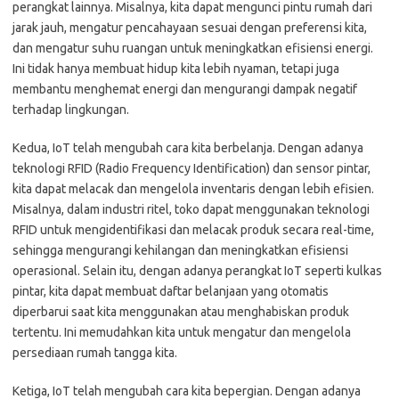
perangkat lainnya. Misalnya, kita dapat mengunci pintu rumah dari
jarak jauh, mengatur pencahayaan sesuai dengan preferensi kita,
dan mengatur suhu ruangan untuk meningkatkan efisiensi energi.
Ini tidak hanya membuat hidup kita lebih nyaman, tetapi juga
membantu menghemat energi dan mengurangi dampak negatif
terhadap lingkungan.
Kedua, IoT telah mengubah cara kita berbelanja. Dengan adanya
teknologi RFID (Radio Frequency Identification) dan sensor pintar,
kita dapat melacak dan mengelola inventaris dengan lebih efisien.
Misalnya, dalam industri ritel, toko dapat menggunakan teknologi
RFID untuk mengidentifikasi dan melacak produk secara real-time,
sehingga mengurangi kehilangan dan meningkatkan efisiensi
operasional. Selain itu, dengan adanya perangkat IoT seperti kulkas
pintar, kita dapat membuat daftar belanjaan yang otomatis
diperbarui saat kita menggunakan atau menghabiskan produk
tertentu. Ini memudahkan kita untuk mengatur dan mengelola
persediaan rumah tangga kita.
Ketiga, IoT telah mengubah cara kita bepergian. Dengan adanya