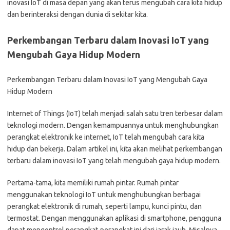
inovasi IoT di masa depan yang akan terus mengubah cara kita hidup
dan berinteraksi dengan dunia di sekitar kita.
Perkembangan Terbaru dalam Inovasi IoT yang
Mengubah Gaya Hidup Modern
Perkembangan Terbaru dalam Inovasi IoT yang Mengubah Gaya
Hidup Modern
Internet of Things (IoT) telah menjadi salah satu tren terbesar dalam
teknologi modern. Dengan kemampuannya untuk menghubungkan
perangkat elektronik ke internet, IoT telah mengubah cara kita
hidup dan bekerja. Dalam artikel ini, kita akan melihat perkembangan
terbaru dalam inovasi IoT yang telah mengubah gaya hidup modern.
Pertama-tama, kita memiliki rumah pintar. Rumah pintar
menggunakan teknologi IoT untuk menghubungkan berbagai
perangkat elektronik di rumah, seperti lampu, kunci pintu, dan
termostat. Dengan menggunakan aplikasi di smartphone, pengguna