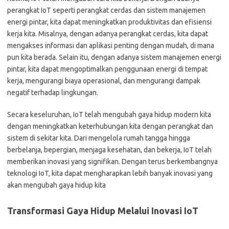
perangkat IoT seperti perangkat cerdas dan sistem manajemen
energi pintar, kita dapat meningkatkan produktivitas dan efisiensi
kerja kita. Misalnya, dengan adanya perangkat cerdas, kita dapat
mengakses informasi dan aplikasi penting dengan mudah, di mana
pun kita berada. Selain itu, dengan adanya sistem manajemen energi
pintar, kita dapat mengoptimalkan penggunaan energi di tempat
kerja, mengurangi biaya operasional, dan mengurangi dampak
negatif terhadap lingkungan.
Secara keseluruhan, IoT telah mengubah gaya hidup modern kita
dengan meningkatkan keterhubungan kita dengan perangkat dan
sistem di sekitar kita. Dari mengelola rumah tangga hingga
berbelanja, bepergian, menjaga kesehatan, dan bekerja, IoT telah
memberikan inovasi yang signifikan. Dengan terus berkembangnya
teknologi IoT, kita dapat mengharapkan lebih banyak inovasi yang
akan mengubah gaya hidup kita
Transformasi Gaya Hidup Melalui Inovasi IoT