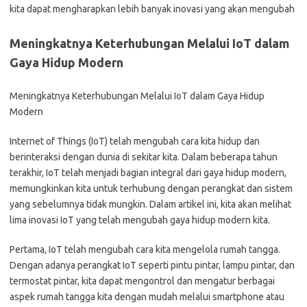
kita dapat mengharapkan lebih banyak inovasi yang akan mengubah
Meningkatnya Keterhubungan Melalui IoT dalam
Gaya Hidup Modern
Meningkatnya Keterhubungan Melalui IoT dalam Gaya Hidup
Modern
Internet of Things (IoT) telah mengubah cara kita hidup dan
berinteraksi dengan dunia di sekitar kita. Dalam beberapa tahun
terakhir, IoT telah menjadi bagian integral dari gaya hidup modern,
memungkinkan kita untuk terhubung dengan perangkat dan sistem
yang sebelumnya tidak mungkin. Dalam artikel ini, kita akan melihat
lima inovasi IoT yang telah mengubah gaya hidup modern kita.
Pertama, IoT telah mengubah cara kita mengelola rumah tangga.
Dengan adanya perangkat IoT seperti pintu pintar, lampu pintar, dan
termostat pintar, kita dapat mengontrol dan mengatur berbagai
aspek rumah tangga kita dengan mudah melalui smartphone atau