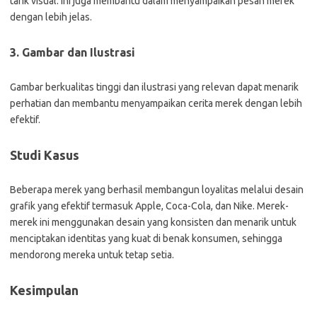
tarik visual. Ini juga membantu dalam menyampaikan pesan merek
dengan lebih jelas.
3. Gambar dan Ilustrasi
Gambar berkualitas tinggi dan ilustrasi yang relevan dapat menarik
perhatian dan membantu menyampaikan cerita merek dengan lebih
efektif.
Studi Kasus
Beberapa merek yang berhasil membangun loyalitas melalui desain
grafik yang efektif termasuk Apple, Coca-Cola, dan Nike. Merek-
merek ini menggunakan desain yang konsisten dan menarik untuk
menciptakan identitas yang kuat di benak konsumen, sehingga
mendorong mereka untuk tetap setia.
Kesimpulan