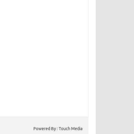
Powered By : Touch Media