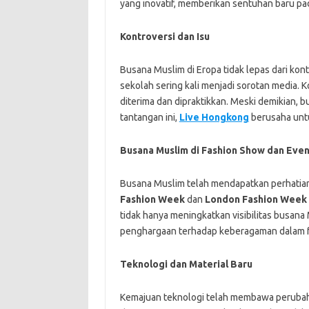
yang inovatif, memberikan sentuhan baru pa
Kontroversi dan Isu
Busana Muslim di Eropa tidak lepas dari kontr
sekolah sering kali menjadi sorotan media. 
diterima dan dipraktikkan. Meski demikian,
tantangan ini,
Live Hongkong
berusaha untu
Busana Muslim di Fashion Show dan Even
Busana Muslim telah mendapatkan perhatian s
Fashion Week
dan
London Fashion Week
tidak hanya meningkatkan visibilitas busan
penghargaan terhadap keberagaman dalam f
Teknologi dan Material Baru
Kemajuan teknologi telah membawa perubaha