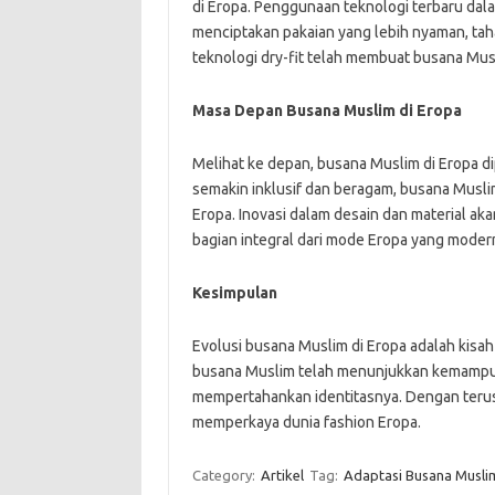
di Eropa. Penggunaan teknologi terbaru da
menciptakan pakaian yang lebih nyaman, taha
teknologi dry-fit telah membuat busana Musl
Masa Depan Busana Muslim di Eropa
Melihat ke depan, busana Muslim di Eropa d
semakin inklusif dan beragam, busana Musl
Eropa. Inovasi dalam desain dan material a
bagian integral dari mode Eropa yang moder
Kesimpulan
Evolusi busana Muslim di Eropa adalah kisah 
busana Muslim telah menunjukkan kemampua
mempertahankan identitasnya. Dengan terus
memperkaya dunia fashion Eropa.
Category:
Artikel
Tag:
Adaptasi Busana Musli