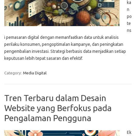
ka
n
po
te
ns
i pemasaran digital dengan memanfaatkan data untuk analisis
perilaku konsumen, pengoptimalan kampanye, dan peningkatan
pengembalian investasi. Strategi berbasis data menjadikan setiap
keputusan lebih tepat sasaran dan efektif.
Category:
Media Digital
Tren Terbaru dalam Desain
Website yang Berfokus pada
Pengalaman Pengguna
Ek