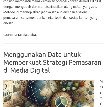
rposing membantu memaksimalkan potensi konten di media digital
dengan mengubah dan mendistribusikan ulang materi yang ada.
Metode ini meningkatkan jangkauan audiens dan efisiensi
pemasaran, serta memberikan nilai lebih dari setiap konten yang
dibuat.
Category:
Media Digital
Menggunakan Data untuk
Memperkuat Strategi Pemasaran
di Media Digital
M
ak
si
m
al