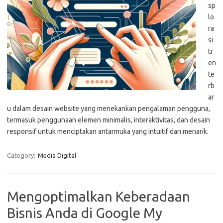
sp
lo
ra
si
tr
en
te
rb
ar
u dalam desain website yang menekankan pengalaman pengguna,
termasuk penggunaan elemen minimalis, interaktivitas, dan desain
responsif untuk menciptakan antarmuka yang intuitif dan menarik.
Category:
Media Digital
Mengoptimalkan Keberadaan
Bisnis Anda di Google My