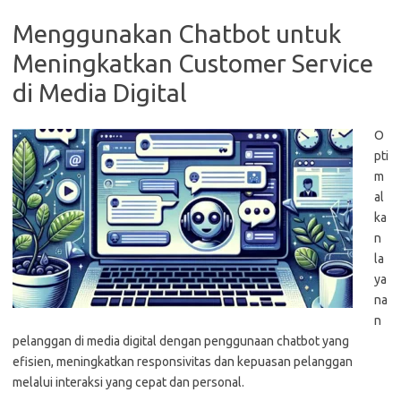
Menggunakan Chatbot untuk
Meningkatkan Customer Service
di Media Digital
O
pti
m
al
ka
n
la
ya
na
n
pelanggan di media digital dengan penggunaan chatbot yang
efisien, meningkatkan responsivitas dan kepuasan pelanggan
melalui interaksi yang cepat dan personal.