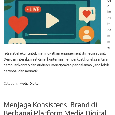
de
o
liv
es
tr
ea
m
m
en
jadi alat efektif untuk meningkatkan engagement di media sosial.
Dengan interaksi real-time, konten ini memperkuat koneksi antara
pembuat konten dan audiens, menciptakan pengalaman yang lebih
personal dan menarik.
Category:
Media Digital
Menjaga Konsistensi Brand di
Berbagai Platform Media Digital