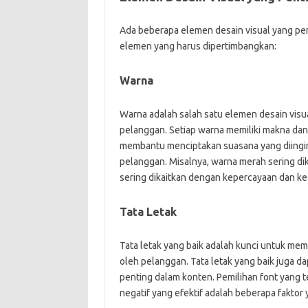
Ada beberapa elemen desain visual yang pen
elemen yang harus dipertimbangkan:
Warna
Warna adalah salah satu elemen desain visu
pelanggan. Setiap warna memiliki makna dan
membantu menciptakan suasana yang diing
pelanggan. Misalnya, warna merah sering di
sering dikaitkan dengan kepercayaan dan k
Tata Letak
Tata letak yang baik adalah kunci untuk me
oleh pelanggan. Tata letak yang baik juga
penting dalam konten. Pemilihan font yang 
negatif yang efektif adalah beberapa faktor 