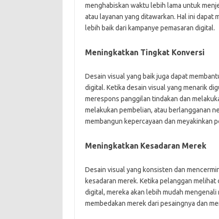
menghabiskan waktu lebih lama untuk menjel
atau layanan yang ditawarkan. Hal ini dapat
lebih baik dari kampanye pemasaran digital.
Meningkatkan Tingkat Konversi
Desain visual yang baik juga dapat memban
digital. Ketika desain visual yang menarik 
merespons panggilan tindakan dan melakukan 
melakukan pembelian, atau berlangganan new
membangun kepercayaan dan meyakinkan pel
Meningkatkan Kesadaran Merek
Desain visual yang konsisten dan mencermi
kesadaran merek. Ketika pelanggan melihat 
digital, mereka akan lebih mudah mengenali
membedakan merek dari pesaingnya dan me