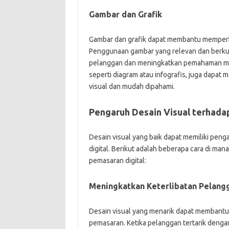
Gambar dan Grafik
Gambar dan grafik dapat membantu memperk
Penggunaan gambar yang relevan dan berku
pelanggan dan meningkatkan pemahaman mere
seperti diagram atau infografis, juga dapa
visual dan mudah dipahami.
Pengaruh Desain Visual terhada
Desain visual yang baik dapat memiliki pen
digital. Berikut adalah beberapa cara di ma
pemasaran digital:
Meningkatkan Keterlibatan Pelang
Desain visual yang menarik dapat membantu
pemasaran. Ketika pelanggan tertarik denga