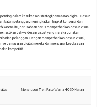
penting dalam kesuksesan strategi pemasaran digital. Desain
erlibatan pelanggan, meningkatkan tingkat konversi, dan
 karena itu, perusahaan harus memperhatikan desain visual
memastikan bahwa desain visual yang mereka gunakan
rhatian pelanggan. Dengan memperhatikan desain visual,
anye pemasaran digital mereka dan mencapai kesuksesan
akin kompetitif.
vitas
Menelusuri Tren Paito Warna HK 6D Harian
→