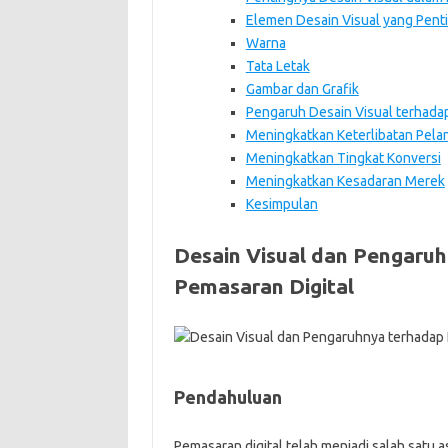
Elemen Desain Visual yang Pent
Warna
Tata Letak
Gambar dan Grafik
Pengaruh Desain Visual terhadap
Meningkatkan Keterlibatan Pel
Meningkatkan Tingkat Konversi
Meningkatkan Kesadaran Merek
Kesimpulan
Desain Visual dan Pengaruh
Pemasaran Digital
Pendahuluan
Pemasaran digital telah menjadi salah satu a