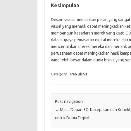
Kesimpulan
Desain visual memainkan peran yang sangat 
visual yang menarik dapat meningkatkan ket
membangun kesadaran merek yang kuat. Oleh
dalam upaya pemasaran digital mereka dan 
mencerminkan merek mereka dan menarik pe
perusahaan dapat meningkatkan hasil kamp
yang lebih besar dalam dunia bisnis yang sem
Category:
Tren Bisnis
Post navigation
←
Masa Depan 5G: Kecepatan dan Konekti
untuk Dunia Digital