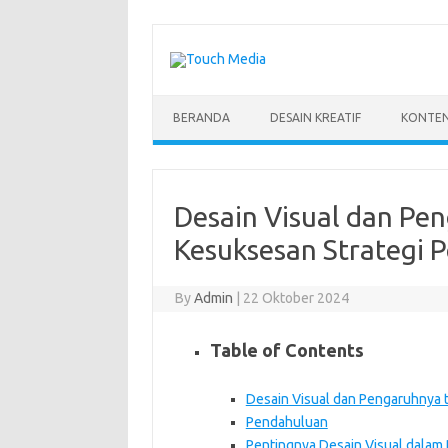
Skip
to
content
BERANDA
DESAIN KREATIF
KONTEN
Desain Visual dan Pe
Kesuksesan Strategi P
By
Admin
|
22 Oktober 2024
Table of Contents
Desain Visual dan Pengaruhnya 
Pendahuluan
Pentingnya Desain Visual dalam 