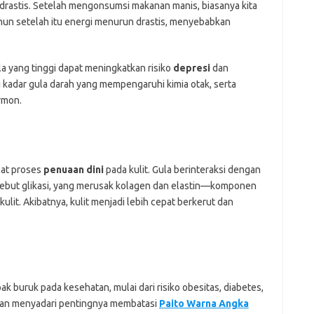
rastis. Setelah mengonsumsi makanan manis, biasanya kita
mun setelah itu energi menurun drastis, menyebabkan
 yang tinggi dapat meningkatkan risiko
depresi
dan
i kadar gula darah yang mempengaruhi kimia otak, serta
rmon.
pat proses
penuaan dini
pada kulit. Gula berinteraksi dengan
isebut glikasi, yang merusak kolagen dan elastin—komponen
it. Akibatnya, kulit menjadi lebih cepat berkerut dan
buruk pada kesehatan, mulai dari risiko obesitas, diabetes,
ngan menyadari pentingnya membatasi
Paito Warna Angka