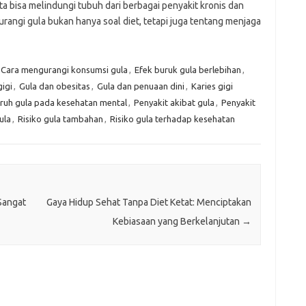
ta bisa melindungi tubuh dari berbagai penyakit kronis dan
rangi gula bukan hanya soal diet, tetapi juga tentang menjaga
Cara mengurangi konsumsi gula
,
Efek buruk gula berlebihan
,
igi
,
Gula dan obesitas
,
Gula dan penuaan dini
,
Karies gigi
ruh gula pada kesehatan mental
,
Penyakit akibat gula
,
Penyakit
ula
,
Risiko gula tambahan
,
Risiko gula terhadap kesehatan
Sangat
Gaya Hidup Sehat Tanpa Diet Ketat: Menciptakan
Kebiasaan yang Berkelanjutan
→