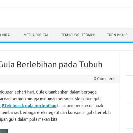
 VIRAL
MEDIA DIGITAL
TEKNOLOGI TERKINI
TREN BISNIS
Cari
Gula Berlebihan pada Tubuh
0 Comment
Pos
hidupan sehari-hari. Gula ditambahkan dalam berbagai
Ino
dan
lai dari permen hingga minuman bersoda. Meskipun gula
,
Efek buruk gula berlebihan
bisa memberikan dampak
Per
n membahas berbagai efek negatif dari konsumsi gula berlebih
Eng
pan gula dalam pola makan kita.
Bag