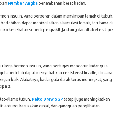
tkan
Number Angka
penambahan berat badan.
ormon insulin, yang berperan dalam menyimpan lemak di tubuh.
a berlebihan dapat meningkatkan akumulasi lemak, terutama di
isiko kesehatan seperti
penyakit jantung
dan
diabetes tipe
 kerja hormon insulin, yang bertugas mengatur kadar gula
i gula berlebih dapat menyebabkan
resistensi insulin
, di mana
engan baik. Akibatnya, kadar gula darah terus meningkat, yang
tipe 2
.
tabolisme tubuh,
Paito Draw SGP
tetapi juga meningkatkan
kit jantung, kerusakan ginjal, dan gangguan penglihatan.