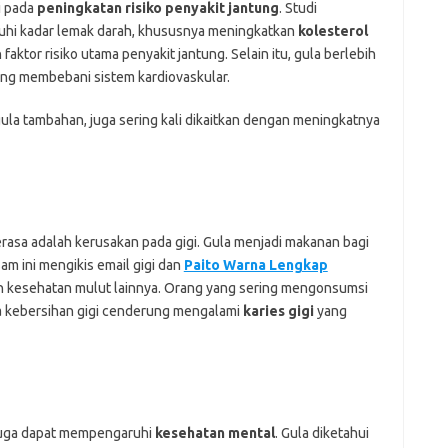
i pada
peningkatan risiko penyakit jantung
. Studi
hi kadar lemak darah, khususnya meningkatkan
kolesterol
faktor risiko utama penyakit jantung. Selain itu, gula berlebih
ang membebani sistem kardiovaskular.
a tambahan, juga sering kali dikaitkan dengan meningkatnya
erasa adalah kerusakan pada gigi. Gula menjadi makanan bagi
am ini mengikis email gigi dan
Paito Warna Lengkap
h kesehatan mulut lainnya. Orang yang sering mengonsumsi
 kebersihan gigi cenderung mengalami
karies gigi
yang
n juga dapat mempengaruhi
kesehatan mental
. Gula diketahui