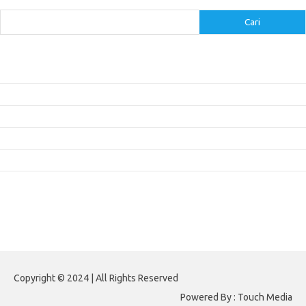
Cari
Cari
Pos-pos Terbaru
Inovasi Augmented Reality dalam Dunia Periklanan dan Pemasaran
Peran Video Livestream dalam Meningkatkan Engagement di Media Sosial
Bagaimana Meme Mengubah Wajah Konten Viral?
Membangun Kepercayaan Pelanggan Melalui Desain Web yang Profesional
Menjaga Konsistensi Brand di Berbagai Platform Media Digital
Komentar Terbaru
Tidak ada komentar untuk ditampilkan.
Paito HK
Copyright © 2024 | All Rights Reserved
Powered By : Touch Media