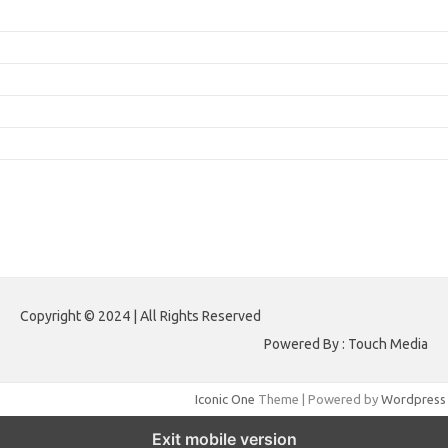
Inovasi Augmented Reality dalam Dunia Periklanan dan Pemasaran
Peran Video Livestream dalam Meningkatkan Engagement di Media Sosial
Bagaimana Meme Mengubah Wajah Konten Viral?
Membangun Kepercayaan Pelanggan Melalui Desain Web yang Profesional
Menjaga Konsistensi Brand di Berbagai Platform Media Digital
Komentar Terbaru
Tidak ada komentar untuk ditampilkan.
Paito HK
Copyright © 2024 | All Rights Reserved
Powered By : Touch Media
Iconic One
Theme | Powered by
Wordpress
Exit mobile version