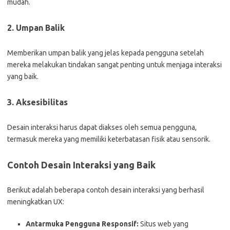
mudah.
2. Umpan Balik
Memberikan umpan balik yang jelas kepada pengguna setelah
mereka melakukan tindakan sangat penting untuk menjaga interaksi
yang baik.
3. Aksesibilitas
Desain interaksi harus dapat diakses oleh semua pengguna,
termasuk mereka yang memiliki keterbatasan fisik atau sensorik.
Contoh Desain Interaksi yang Baik
Berikut adalah beberapa contoh desain interaksi yang berhasil
meningkatkan UX:
Antarmuka Pengguna Responsif:
Situs web yang