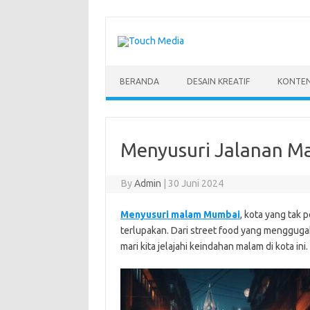
Skip
to
content
BERANDA
DESAIN KREATIF
KONTEN
Menyusuri Jalanan Ma
By
Admin
|
30 Juni 2024
Menyusuri malam Mumbai
, kota yang tak
terlupakan. Dari street food yang menggug
mari kita jelajahi keindahan malam di kota ini.