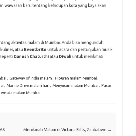
kan wawasan baru tentang kehidupan kota yang kaya akan
entang aktivitas malam di Mumbai, Anda bisa mengunduh
kuliner, atau
Eventbrite
untuk acara dan pertunjukan musik.
 seperti
Ganesh Chaturthi
atau
Diwali
untuk menikmati
mbai
,
Gateway of India malam
,
Hiburan malam Mumbai
,
ai
,
Marine Drive malam hari
,
Menyusuri malam Mumbai
,
Pasar
 wisata malam Mumbai
 AS
Menikmati Malam di Victoria Falls, Zimbabwe
→