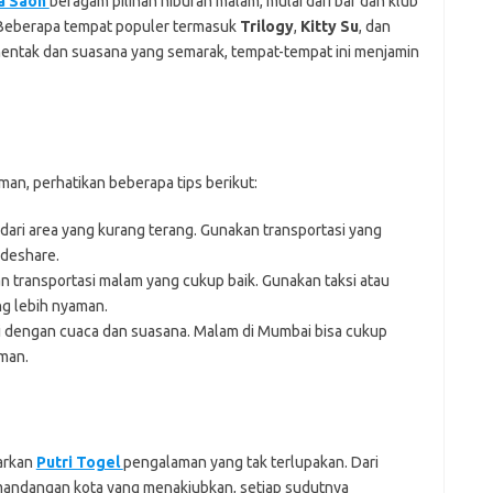
a Saon
beragam pilihan hiburan malam, mulai dari bar dan klub
 Beberapa tempat populer termasuk
Trilogy
,
Kitty Su
, dan
entak dan suasana yang semarak, tempat-tempat ini menjamin
n, perhatikan beberapa tips berikut:
ndari area yang kurang terang. Gunakan transportasi yang
ideshare.
n transportasi malam yang cukup baik. Gunakan taksi atau
ng lebih nyaman.
 dengan cuaca dan suasana. Malam di Mumbai bisa cukup
man.
arkan
Putri Togel
pengalaman yang tak terlupakan. Dari
emandangan kota yang menakjubkan, setiap sudutnya