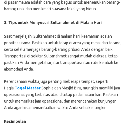
di pasar malam adalah cara yang bagus untuk menemukan barang-
barang unik dan menikmati suasana lokal yang hidup.
3. Tips untuk Menyusuri Sultanahmet di Malam Hari
Saat menjelajahi Sultanahmet di malam hari, keamanan adalah
prioritas utama. Pastikan untuk tetap di area yang ramai dan terang,
serta selalu menjaga barang-barang pribadi Anda dengan baik.
Transportasi di sekitar Sultanahmet sangat mudah diakses, tetapi
pastikan Anda mengetahui jalur transportasi atau rute kembali ke
akomodasi Anda.
Perencanaan waktu juga penting. Beberapa tempat, seperti
Hagia
Togel Master
Sophia dan Masjid Biru, mungkin memiliki jam
operasional yang terbatas atau ditutup pada malam hari. Pastikan
untuk memeriksa jam operasional dan merencanakan kunjungan
Anda agar bisa memanfaatkan waktu Anda sebaik mungkin.
Kesimpulan