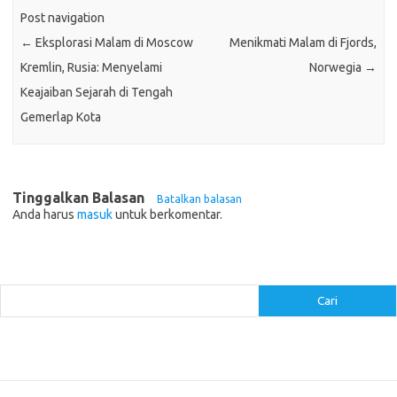
Post navigation
←
Eksplorasi Malam di Moscow
Menikmati Malam di Fjords,
Kremlin, Rusia: Menyelami
Norwegia
→
Keajaiban Sejarah di Tengah
Gemerlap Kota
Tinggalkan Balasan
Batalkan balasan
Anda harus
masuk
untuk berkomentar.
Cari
Cari
Pos-pos Terbaru
Inovasi Augmented Reality dalam Dunia Periklanan dan Pemasaran
Peran Video Livestream dalam Meningkatkan Engagement di Media Sosial