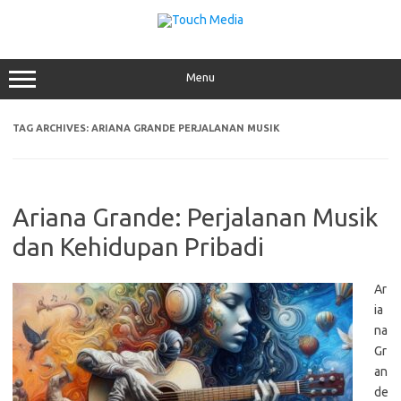
Skip
to
content
Menu
TAG ARCHIVES:
ARIANA GRANDE PERJALANAN MUSIK
Ariana Grande: Perjalanan Musik
dan Kehidupan Pribadi
Ar
ia
na
Gr
an
de