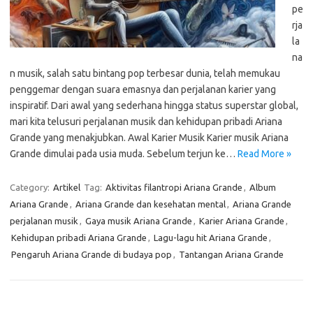
pe
rja
la
na
n musik, salah satu bintang pop terbesar dunia, telah memukau
penggemar dengan suara emasnya dan perjalanan karier yang
inspiratif. Dari awal yang sederhana hingga status superstar global,
mari kita telusuri perjalanan musik dan kehidupan pribadi Ariana
Grande yang menakjubkan. Awal Karier Musik Karier musik Ariana
Grande dimulai pada usia muda. Sebelum terjun ke…
Read More »
Category:
Artikel
Tag:
Aktivitas filantropi Ariana Grande
,
Album
Ariana Grande
,
Ariana Grande dan kesehatan mental
,
Ariana Grande
perjalanan musik
,
Gaya musik Ariana Grande
,
Karier Ariana Grande
,
Kehidupan pribadi Ariana Grande
,
Lagu-lagu hit Ariana Grande
,
Pengaruh Ariana Grande di budaya pop
,
Tantangan Ariana Grande
Cari