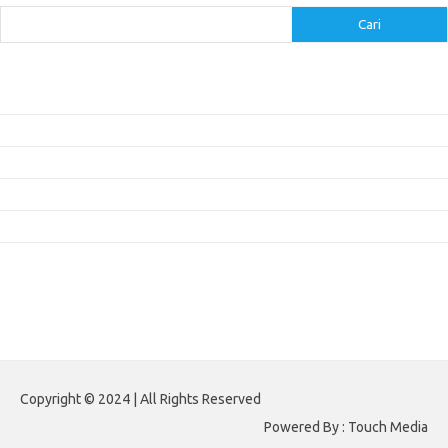
Cari
Pos-pos Terbaru
Inovasi Augmented Reality dalam Dunia Periklanan dan Pemasaran
Peran Video Livestream dalam Meningkatkan Engagement di Media Sosial
Bagaimana Meme Mengubah Wajah Konten Viral?
Membangun Kepercayaan Pelanggan Melalui Desain Web yang Profesional
Menjaga Konsistensi Brand di Berbagai Platform Media Digital
Komentar Terbaru
Tidak ada komentar untuk ditampilkan.
Paito HK
Copyright © 2024 | All Rights Reserved
Powered By : Touch Media