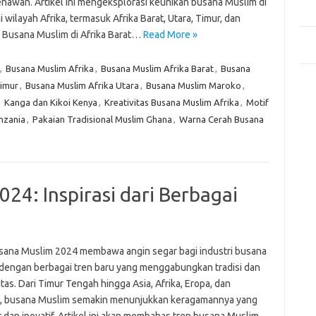
Mem
nawan. Artikel ini mengeksplorasi keunikan busana Muslim di
Des
 wilayah Afrika, termasuk Afrika Barat, Utara, Timur, dan
. Busana Muslim di Afrika Barat…
Read More »
Men
Medi
,
Busana Muslim Afrika
,
Busana Muslim Afrika Barat
,
Busana
Kom
Timur
,
Busana Muslim Afrika Utara
,
Busana Muslim Maroko
,
Tid
,
Kanga dan Kikoi Kenya
,
Kreativitas Busana Muslim Afrika
,
Motif
nzania
,
Pakaian Tradisional Muslim Ghana
,
Warna Cerah Busana
Pai
24: Inspirasi dari Berbagai
sana Muslim 2024 membawa angin segar bagi industri busana
dengan berbagai tren baru yang menggabungkan tradisi dan
as. Dari Timur Tengah hingga Asia, Afrika, Eropa, dan
, busana Muslim semakin menunjukkan keragamannya yang