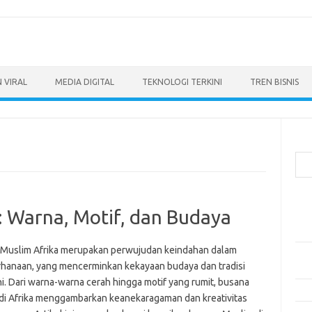
 VIRAL
MEDIA DIGITAL
TEKNOLOGI TERKINI
TREN BISNIS
Cari
Pos
: Warna, Motif, dan Budaya
Ino
dan
 Muslim Afrika merupakan perwujudan keindahan dalam
Per
hanaan, yang mencerminkan kekayaan budaya dan tradisi
Eng
i. Dari warna-warna cerah hingga motif yang rumit, busana
Bag
di Afrika menggambarkan keanekaragaman dan kreativitas