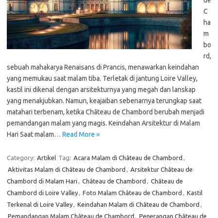
de
C
ha
m
bo
rd,
sebuah mahakarya Renaisans di Prancis, menawarkan keindahan
yang memukau saat malam tiba. Terletak di jantung Loire Valley,
kastil ini dikenal dengan arsitekturnya yang megah dan lanskap
yang menakjubkan. Namun, keajaiban sebenarnya terungkap saat
matahari terbenam, ketika Château de Chambord berubah menjadi
pemandangan malam yang magis. Keindahan Arsitektur di Malam
Hari Saat malam…
Read More »
Category:
Artikel
Tag:
Acara Malam di Château de Chambord
,
Aktivitas Malam di Château de Chambord
,
Arsitektur Château de
Chambord di Malam Hari
,
Château de Chambord
,
Château de
Chambord di Loire Valley
,
Foto Malam Château de Chambord
,
Kastil
Terkenal di Loire Valley
,
Keindahan Malam di Château de Chambord
,
Pemandangan Malam Château de Chambord
,
Penerangan Château de