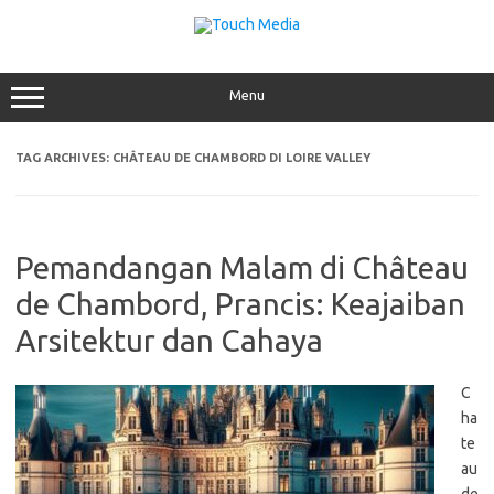
Skip
to
content
Menu
TAG ARCHIVES:
CHÂTEAU DE CHAMBORD DI LOIRE VALLEY
Pemandangan Malam di Château
de Chambord, Prancis: Keajaiban
Arsitektur dan Cahaya
C
ha
te
au