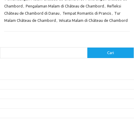
Chambord
,
Pengalaman Malam di Château de Chambord
,
Refleksi
Château de Chambord di Danau
,
Tempat Romantis di Prancis
,
Tur
Malam Château de Chambord
,
Wisata Malam di Château de Chambord
Cari
Cari
Pos-pos Terbaru
Inovasi Augmented Reality dalam Dunia Periklanan dan Pemasaran
Peran Video Livestream dalam Meningkatkan Engagement di Media Sosial
Bagaimana Meme Mengubah Wajah Konten Viral?
Membangun Kepercayaan Pelanggan Melalui Desain Web yang Profesional
Menjaga Konsistensi Brand di Berbagai Platform Media Digital
Komentar Terbaru
Tidak ada komentar untuk ditampilkan.