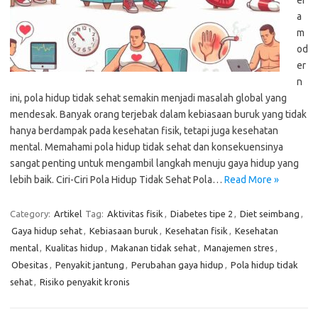
er
a
m
od
er
n
ini, pola hidup tidak sehat semakin menjadi masalah global yang
mendesak. Banyak orang terjebak dalam kebiasaan buruk yang tidak
hanya berdampak pada kesehatan fisik, tetapi juga kesehatan
mental. Memahami pola hidup tidak sehat dan konsekuensinya
sangat penting untuk mengambil langkah menuju gaya hidup yang
lebih baik. Ciri-Ciri Pola Hidup Tidak Sehat Pola…
Read More »
Category:
Artikel
Tag:
Aktivitas fisik
,
Diabetes tipe 2
,
Diet seimbang
,
Gaya hidup sehat
,
Kebiasaan buruk
,
Kesehatan fisik
,
Kesehatan
mental
,
Kualitas hidup
,
Makanan tidak sehat
,
Manajemen stres
,
Obesitas
,
Penyakit jantung
,
Perubahan gaya hidup
,
Pola hidup tidak
sehat
,
Risiko penyakit kronis