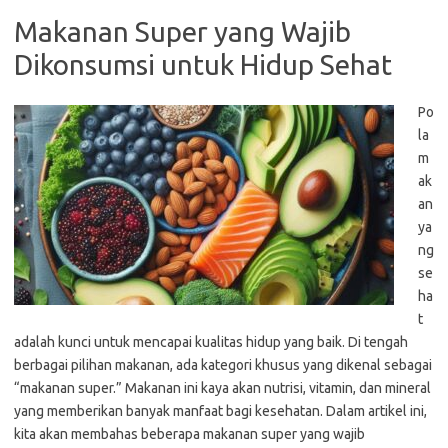
Makanan Super yang Wajib
Dikonsumsi untuk Hidup Sehat
Po
la
m
ak
an
ya
ng
se
ha
t
adalah kunci untuk mencapai kualitas hidup yang baik. Di tengah
berbagai pilihan makanan, ada kategori khusus yang dikenal sebagai
“makanan super.” Makanan ini kaya akan nutrisi, vitamin, dan mineral
yang memberikan banyak manfaat bagi kesehatan. Dalam artikel ini,
kita akan membahas beberapa makanan super yang wajib