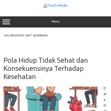
Skip
to
content
Menu
TAG ARCHIVES:
DIET SEIMBANG
Pola Hidup Tidak Sehat dan
Konsekuensinya Terhadap
Kesehatan
D
al
a
m