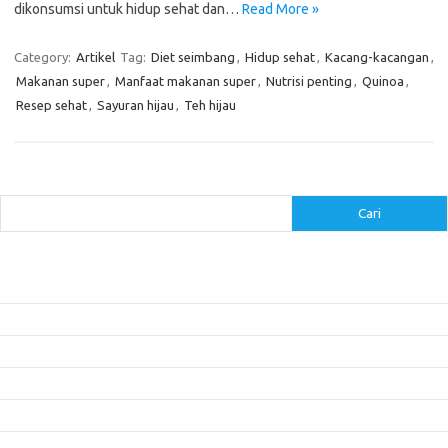
dikonsumsi untuk hidup sehat dan…
Read More »
Category:
Artikel
Tag:
Diet seimbang
,
Hidup sehat
,
Kacang-kacangan
,
Makanan super
,
Manfaat makanan super
,
Nutrisi penting
,
Quinoa
,
Resep sehat
,
Sayuran hijau
,
Teh hijau
Cari
Cari
Pos-pos Terbaru
Inovasi Augmented Reality dalam Dunia Periklanan dan Pemasaran
Peran Video Livestream dalam Meningkatkan Engagement di Media Sosial
Bagaimana Meme Mengubah Wajah Konten Viral?
Membangun Kepercayaan Pelanggan Melalui Desain Web yang Profesional
Menjaga Konsistensi Brand di Berbagai Platform Media Digital