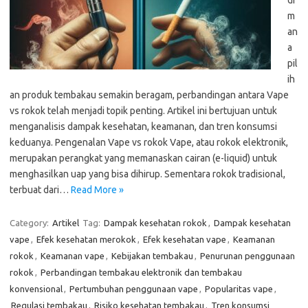
di
m
an
a
pil
ih
an produk tembakau semakin beragam, perbandingan antara Vape
vs rokok telah menjadi topik penting. Artikel ini bertujuan untuk
menganalisis dampak kesehatan, keamanan, dan tren konsumsi
keduanya. Pengenalan Vape vs rokok Vape, atau rokok elektronik,
merupakan perangkat yang memanaskan cairan (e-liquid) untuk
menghasilkan uap yang bisa dihirup. Sementara rokok tradisional,
terbuat dari…
Read More »
Category:
Artikel
Tag:
Dampak kesehatan rokok
,
Dampak kesehatan
vape
,
Efek kesehatan merokok
,
Efek kesehatan vape
,
Keamanan
rokok
,
Keamanan vape
,
Kebijakan tembakau
,
Penurunan penggunaan
rokok
,
Perbandingan tembakau elektronik dan tembakau
konvensional
,
Pertumbuhan penggunaan vape
,
Popularitas vape
,
Regulasi tembakau
,
Risiko kesehatan tembakau
,
Tren konsumsi