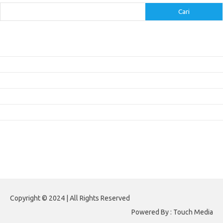
Cari
Pos-pos Terbaru
Inovasi Augmented Reality dalam Dunia Periklanan dan Pemasaran
Peran Video Livestream dalam Meningkatkan Engagement di Media Sosial
Bagaimana Meme Mengubah Wajah Konten Viral?
Membangun Kepercayaan Pelanggan Melalui Desain Web yang Profesional
Menjaga Konsistensi Brand di Berbagai Platform Media Digital
Komentar Terbaru
Tidak ada komentar untuk ditampilkan.
Paito HK
Copyright © 2024 | All Rights Reserved
Powered By : Touch Media