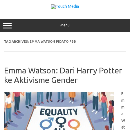
Skip
to
content
Menu
TAG ARCHIVES:
EMMA WATSON PIDATO PBB
Emma Watson: Dari Harry Potter
ke Aktivisme Gender
E
m
m
a
W
at