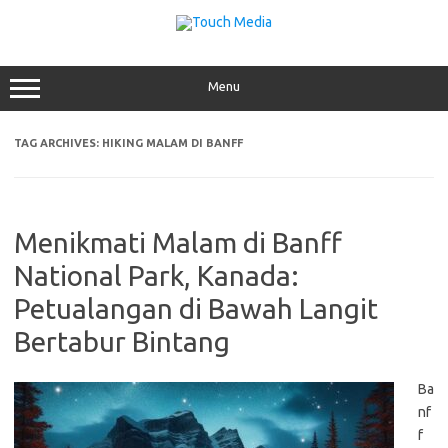
Skip
to
content
Menu
TAG ARCHIVES:
HIKING MALAM DI BANFF
Menikmati Malam di Banff
National Park, Kanada:
Petualangan di Bawah Langit
Bertabur Bintang
Ba
nf
f