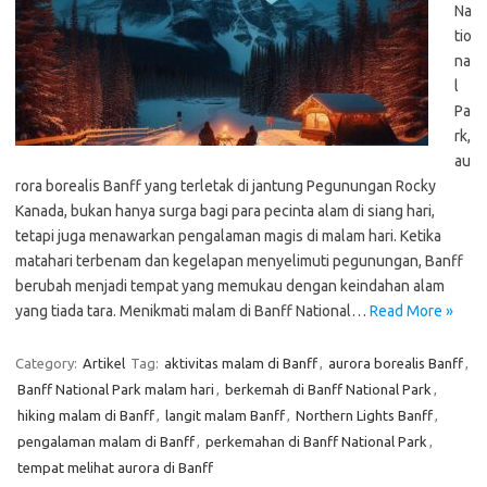
Na
tio
na
l
Pa
rk,
au
rora borealis Banff yang terletak di jantung Pegunungan Rocky
Kanada, bukan hanya surga bagi para pecinta alam di siang hari,
tetapi juga menawarkan pengalaman magis di malam hari. Ketika
matahari terbenam dan kegelapan menyelimuti pegunungan, Banff
berubah menjadi tempat yang memukau dengan keindahan alam
yang tiada tara. Menikmati malam di Banff National…
Read More »
Category:
Artikel
Tag:
aktivitas malam di Banff
,
aurora borealis Banff
,
Banff National Park malam hari
,
berkemah di Banff National Park
,
hiking malam di Banff
,
langit malam Banff
,
Northern Lights Banff
,
pengalaman malam di Banff
,
perkemahan di Banff National Park
,
tempat melihat aurora di Banff