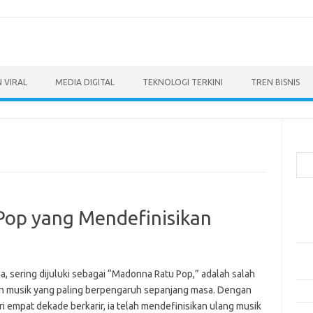
 VIRAL
MEDIA DIGITAL
TEKNOLOGI TERKINI
TREN BISNIS
Cari
Pos
Pop yang Mendefinisikan
Ino
dan
Per
Eng
, sering dijuluki sebagai “Madonna Ratu Pop,” adalah salah
on musik yang paling berpengaruh sepanjang masa. Dengan
Bag
ri empat dekade berkarir, ia telah mendefinisikan ulang musik