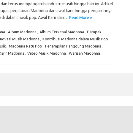
Mem
dan terus mempengaruhi industri musik hingga hari ini. Artikel
Des
gupas perjalanan Madonna dari awal karir hingga pengaruhnya
Men
adi dalam musik pop. Awal Karir dan…
Read More »
Medi
nna
,
Album Madonna
,
Album Terkenal Madonna
,
Dampak
Kom
Inovasi Musik Madonna
,
Kontribusi Madonna dalam Musik Pop
,
Tid
sik
,
Madonna Ratu Pop
,
Penampilan Panggung Madonna
,
Pai
Karir Madonna
,
Video Musik Madonna
,
Warisan Madonna