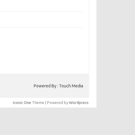
bangun Kepercayaan Pelanggan Melalui
ain Web yang Profesional
jaga Konsistensi Brand di Berbagai Platform
a Digital
entar Terbaru
ak ada komentar untuk ditampilkan.
to HK
Powered By : Touch Media
Iconic One
Theme | Powered by
Wordpress