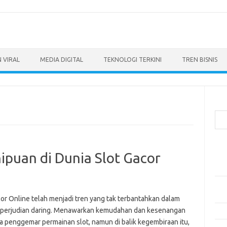
 VIRAL
MEDIA DIGITAL
TEKNOLOGI TERKINI
TREN BISNIS
Cari
Pos
ipuan di Dunia Slot Gacor
Ino
dan
Per
Eng
cor Online telah menjadi tren yang tak terbantahkan dalam
i perjudian daring. Menawarkan kemudahan dan kesenangan
Bag
ra penggemar permainan slot, namun di balik kegembiraan itu,