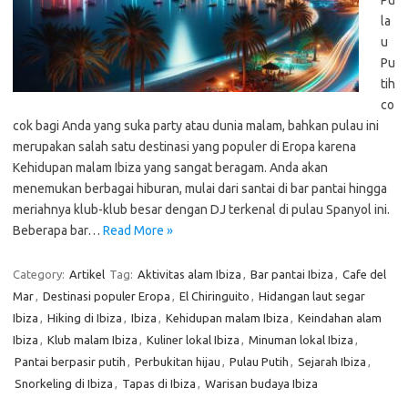
Pu
la
u
Pu
tih
co
cok bagi Anda yang suka party atau dunia malam, bahkan pulau ini
merupakan salah satu destinasi yang populer di Eropa karena
Kehidupan malam Ibiza yang sangat beragam. Anda akan
menemukan berbagai hiburan, mulai dari santai di bar pantai hingga
meriahnya klub-klub besar dengan DJ terkenal di pulau Spanyol ini.
Beberapa bar…
Read More »
Category:
Artikel
Tag:
Aktivitas alam Ibiza
,
Bar pantai Ibiza
,
Cafe del
Mar
,
Destinasi populer Eropa
,
El Chiringuito
,
Hidangan laut segar
Ibiza
,
Hiking di Ibiza
,
Ibiza
,
Kehidupan malam Ibiza
,
Keindahan alam
Ibiza
,
Klub malam Ibiza
,
Kuliner lokal Ibiza
,
Minuman lokal Ibiza
,
Pantai berpasir putih
,
Perbukitan hijau
,
Pulau Putih
,
Sejarah Ibiza
,
Snorkeling di Ibiza
,
Tapas di Ibiza
,
Warisan budaya Ibiza