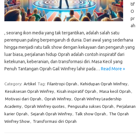
tif
O
pr
ah
, seorang ikon media yang tak tergantikan, adalah salah satu
perempuan paling berpengaruh di dunia. Dari awal yang sederhana
hingga menjadi ratu talk show dengan kekayaan dan pengaruh yang
luar biasa, perjalanan hidup Oprah adalah contoh inspiratif dari
ketekunan, keberanian, dan transformasi diri. Masa Kecil yang
Penuh Tantangan Oprah Gail Winfrey lahir pada…
Read More »
Category:
Artikel
Tag:
Filantropi Oprah
,
Kehidupan Oprah Winfrey
,
Kesuksesan Oprah Winfrey
,
Kisah inspiratif Oprah
,
Masa kecil Oprah
,
Motivasi dari Oprah
,
Oprah Winfrey
,
Oprah Winfrey Leadership
Academy
,
Oprah Winfrey quotes
,
Pengusaha sukses Oprah
,
Perjalanan
karier Oprah
,
Sejarah Oprah Winfrey
,
Talk show Oprah
,
The Oprah
Winfrey Show
,
Transformasi diri Oprah