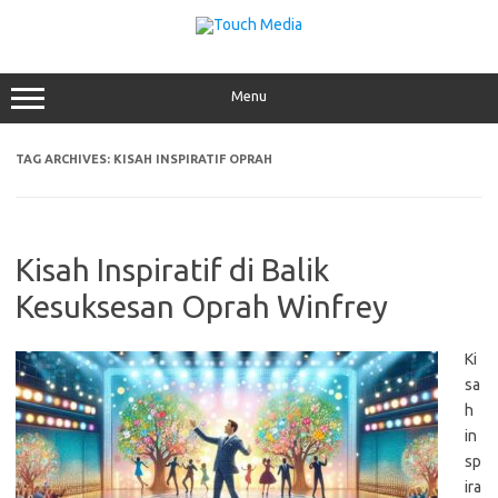
Skip
to
content
Menu
TAG ARCHIVES:
KISAH INSPIRATIF OPRAH
Kisah Inspiratif di Balik
Kesuksesan Oprah Winfrey
Ki
sa
h
in
sp
ira