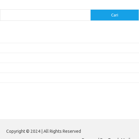
Cari
Cari
Pos-pos Terbaru
Inovasi Augmented Reality dalam Dunia Periklanan dan Pemasaran
Peran Video Livestream dalam Meningkatkan Engagement di Media Sosial
Bagaimana Meme Mengubah Wajah Konten Viral?
Membangun Kepercayaan Pelanggan Melalui Desain Web yang Profesional
Menjaga Konsistensi Brand di Berbagai Platform Media Digital
Komentar Terbaru
Tidak ada komentar untuk ditampilkan.
Paito HK
Copyright © 2024 | All Rights Reserved