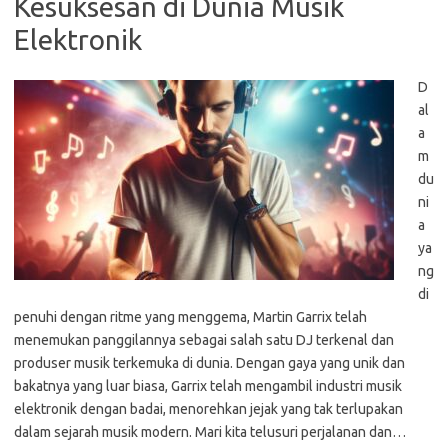
Kesuksesan di Dunia Musik
Elektronik
D
al
a
m
du
ni
a
ya
ng
di
penuhi dengan ritme yang menggema, Martin Garrix telah
menemukan panggilannya sebagai salah satu DJ terkenal dan
produser musik terkemuka di dunia. Dengan gaya yang unik dan
bakatnya yang luar biasa, Garrix telah mengambil industri musik
elektronik dengan badai, menorehkan jejak yang tak terlupakan
dalam sejarah musik modern. Mari kita telusuri perjalanan dan…