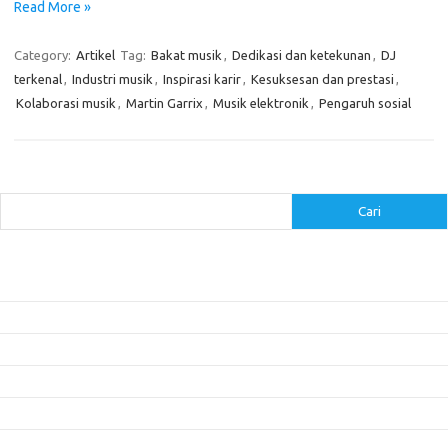
Read More »
Category:
Artikel
Tag:
Bakat musik
,
Dedikasi dan ketekunan
,
DJ
terkenal
,
Industri musik
,
Inspirasi karir
,
Kesuksesan dan prestasi
,
Kolaborasi musik
,
Martin Garrix
,
Musik elektronik
,
Pengaruh sosial
Cari
Cari
Pos-pos Terbaru
Inovasi Augmented Reality dalam Dunia Periklanan dan Pemasaran
Peran Video Livestream dalam Meningkatkan Engagement di Media Sosial
Bagaimana Meme Mengubah Wajah Konten Viral?
Membangun Kepercayaan Pelanggan Melalui Desain Web yang Profesional
Menjaga Konsistensi Brand di Berbagai Platform Media Digital