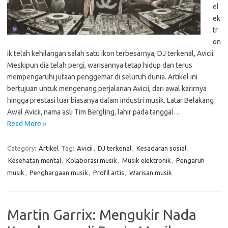
el
ek
tr
on
ik telah kehilangan salah satu ikon terbesarnya, DJ terkenal, Avicii.
Meskipun dia telah pergi, warisannya tetap hidup dan terus
mempengaruhi jutaan penggemar di seluruh dunia. Artikel ini
bertujuan untuk mengenang perjalanan Avicii, dari awal karirnya
hingga prestasi luar biasanya dalam industri musik. Latar Belakang
Awal Avicii, nama asli Tim Bergling, lahir pada tanggal…
Read More »
Category:
Artikel
Tag:
Avicii
,
DJ terkenal
,
Kesadaran sosial
,
Kesehatan mental
,
Kolaborasi musik
,
Musik elektronik
,
Pengaruh
musik
,
Penghargaan musik
,
Profil artis
,
Warisan musik
Martin Garrix: Mengukir Nada