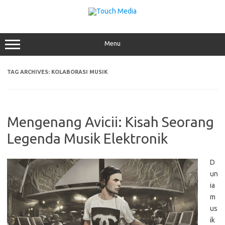
Skip
to
content
Menu
TAG ARCHIVES:
KOLABORASI MUSIK
Mengenang Avicii: Kisah Seorang
Legenda Musik Elektronik
D
un
ia
m
us
ik