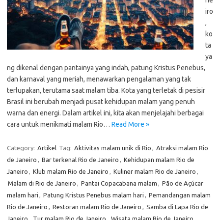
ne
iro
,
ko
ta
ya
ng dikenal dengan pantainya yang indah, patung Kristus Penebus,
dan karnaval yang meriah, menawarkan pengalaman yang tak
terlupakan, terutama saat malam tiba. Kota yang terletak di pesisir
Brasil ini berubah menjadi pusat kehidupan malam yang penuh
warna dan energi. Dalam artikel ini, kita akan menjelajahi berbagai
cara untuk menikmati malam Rio…
Read More »
Category:
Artikel
Tag:
Aktivitas malam unik di Rio
,
Atraksi malam Rio
de Janeiro
,
Bar terkenal Rio de Janeiro
,
Kehidupan malam Rio de
Janeiro
,
Klub malam Rio de Janeiro
,
Kuliner malam Rio de Janeiro
,
Malam di Rio de Janeiro
,
Pantai Copacabana malam
,
Pão de Açúcar
malam hari
,
Patung Kristus Penebus malam hari
,
Pemandangan malam
Rio de Janeiro
,
Restoran malam Rio de Janeiro
,
Samba di Lapa Rio de
Janeiro
,
Tur malam Rio de Janeiro
,
Wisata malam Rio de Janeiro