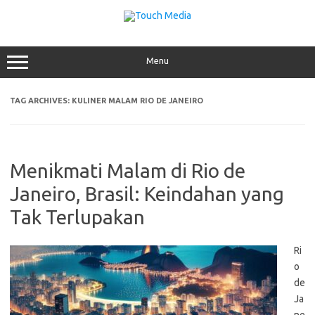
Skip
to
content
Menu
TAG ARCHIVES:
KULINER MALAM RIO DE JANEIRO
Menikmati Malam di Rio de
Janeiro, Brasil: Keindahan yang
Tak Terlupakan
Ri
o
de
Ja