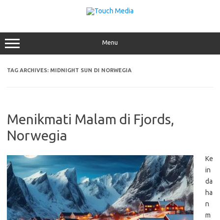
Skip
to
content
Menu
TAG ARCHIVES:
MIDNIGHT SUN DI NORWEGIA
Menikmati Malam di Fjords,
Norwegia
Ke
in
da
ha
n
m