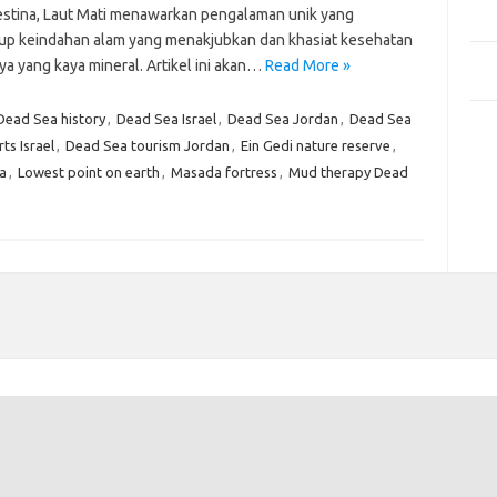
Mem
estina, Laut Mati menawarkan pengalaman unik yang
Des
p keindahan alam yang menakjubkan dan khasiat kesehatan
Men
nya yang kaya mineral. Artikel ini akan…
Read More »
Medi
Dead Sea history
,
Dead Sea Israel
,
Dead Sea Jordan
,
Dead Sea
Kom
ts Israel
,
Dead Sea tourism Jordan
,
Ein Gedi nature reserve
,
Tid
a
,
Lowest point on earth
,
Masada fortress
,
Mud therapy Dead
Pai