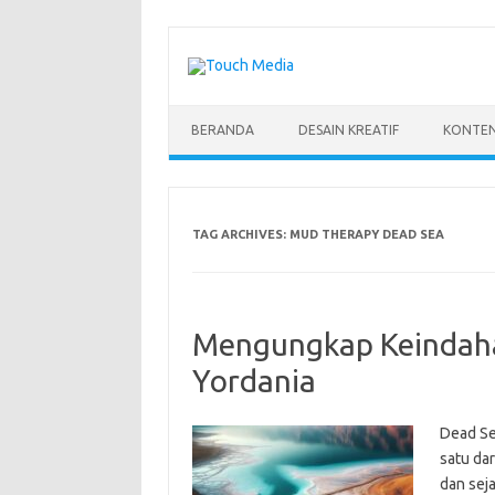
Skip
to
content
BERANDA
DESAIN KREATIF
KONTEN
TAG ARCHIVES:
MUD THERAPY DEAD SEA
Mengungkap Keindahan
Yordania
Dead Sea
satu da
dan seja