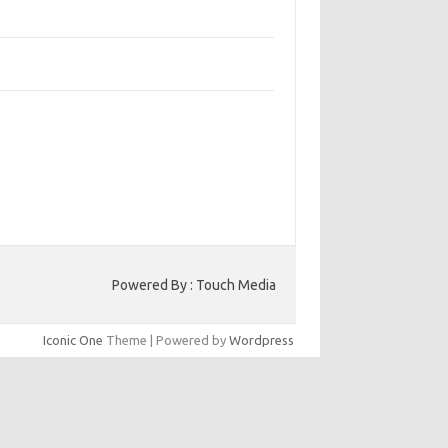
bangun Kepercayaan Pelanggan Melalui
ain Web yang Profesional
jaga Konsistensi Brand di Berbagai Platform
a Digital
entar Terbaru
ak ada komentar untuk ditampilkan.
to HK
Powered By : Touch Media
Iconic One
Theme | Powered by
Wordpress