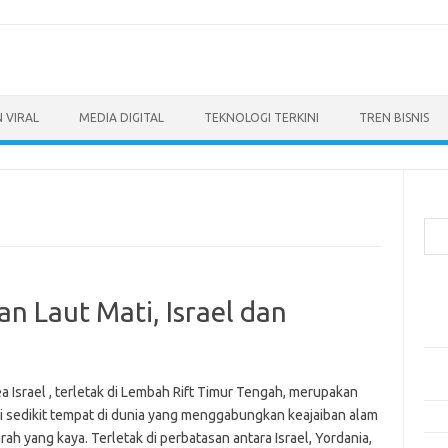
 VIRAL
MEDIA DIGITAL
TEKNOLOGI TERKINI
TREN BISNIS
Cari
Pos
 Laut Mati, Israel dan
Ino
dan
Per
Eng
 Israel , terletak di Lembah Rift Timur Tengah, merupakan
ri sedikit tempat di dunia yang menggabungkan keajaiban alam
Bag
rah yang kaya. Terletak di perbatasan antara Israel, Yordania,