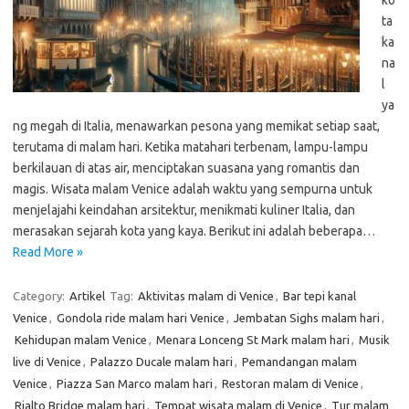
ko
ta
ka
na
l
ya
ng megah di Italia, menawarkan pesona yang memikat setiap saat,
terutama di malam hari. Ketika matahari terbenam, lampu-lampu
berkilauan di atas air, menciptakan suasana yang romantis dan
magis. Wisata malam Venice adalah waktu yang sempurna untuk
menjelajahi keindahan arsitektur, menikmati kuliner Italia, dan
merasakan sejarah kota yang kaya. Berikut ini adalah beberapa…
Read More »
Category:
Artikel
Tag:
Aktivitas malam di Venice
,
Bar tepi kanal
Venice
,
Gondola ride malam hari Venice
,
Jembatan Sighs malam hari
,
Kehidupan malam Venice
,
Menara Lonceng St Mark malam hari
,
Musik
live di Venice
,
Palazzo Ducale malam hari
,
Pemandangan malam
Venice
,
Piazza San Marco malam hari
,
Restoran malam di Venice
,
Rialto Bridge malam hari
,
Tempat wisata malam di Venice
,
Tur malam