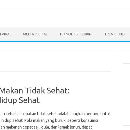
 VIRAL
MEDIA DIGITAL
TEKNOLOGI TERKINI
TREN BISNIS
Cari
Pos
Makan Tidak Sehat:
Ino
dan
idup Sehat
Per
Eng
h kebiasaan makan tidak sehat adalah langkah penting untuk
 hidup sehat. Pola makan yang buruk, seperti konsumsi
Bag
an makanan cepat saji, gula, dan lemak jenuh, dapat