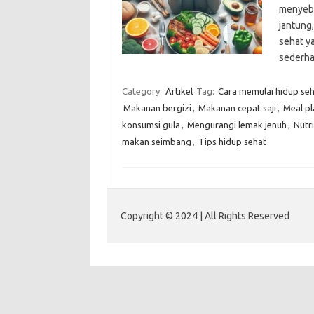
menyeba
jantung
sehat y
sederh
Category:
Artikel
Tag:
Cara memulai hidup se
Makanan bergizi
,
Makanan cepat saji
,
Meal pl
konsumsi gula
,
Mengurangi lemak jenuh
,
Nutri
makan seimbang
,
Tips hidup sehat
Copyright © 2024 | All Rights Reserved