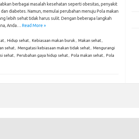
Mem
bkan berbagai masalah kesehatan seperti obesitas, penyakit
Des
, dan diabetes. Namun, memulai perubahan menuju Pola makan
Men
ang lebih sehat tidak harus sulit. Dengan beberapa langkah
Medi
ana, Anda…
Read More »
Kom
hat
,
Hidup sehat
,
Kebiasaan makan buruk
,
Makan sehat
,
Tid
an sehat
,
Mengatasi kebiasaan makan tidak sehat
,
Mengurangi
Pai
si sehat
,
Perubahan gaya hidup sehat
,
Pola makan sehat
,
Pola