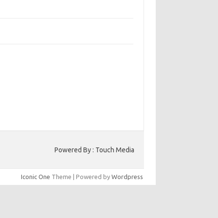
bangun Kepercayaan Pelanggan Melalui
ain Web yang Profesional
jaga Konsistensi Brand di Berbagai Platform
a Digital
entar Terbaru
ak ada komentar untuk ditampilkan.
to HK
Powered By : Touch Media
Iconic One
Theme | Powered by
Wordpress