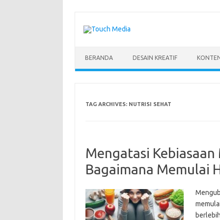
Skip
to
content
BERANDA
DESAIN KREATIF
KONTEN
TAG ARCHIVES:
NUTRISI SEHAT
Mengatasi Kebiasaan 
Bagaimana Memulai H
Menguba
memulai
berlebih