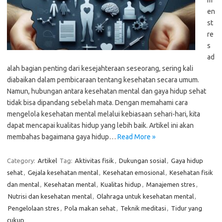
m
en
st
re
s
ad
alah bagian penting dari kesejahteraan seseorang, sering kali
diabaikan dalam pembicaraan tentang kesehatan secara umum.
Namun, hubungan antara kesehatan mental dan gaya hidup sehat
tidak bisa dipandang sebelah mata. Dengan memahami cara
mengelola kesehatan mental melalui kebiasaan sehari-hari, kita
dapat mencapai kualitas hidup yang lebih baik. Artikel ini akan
membahas bagaimana gaya hidup…
Read More »
Category:
Artikel
Tag:
Aktivitas fisik
,
Dukungan sosial
,
Gaya hidup
sehat
,
Gejala kesehatan mental
,
Kesehatan emosional
,
Kesehatan fisik
dan mental
,
Kesehatan mental
,
Kualitas hidup
,
Manajemen stres
,
Nutrisi dan kesehatan mental
,
Olahraga untuk kesehatan mental
,
Pengelolaan stres
,
Pola makan sehat
,
Teknik meditasi
,
Tidur yang
cukup