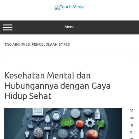
Skip
to
content
Menu
TAG ARCHIVES:
PENGELOLAAN STRES
Kesehatan Mental dan
Hubungannya dengan Gaya
Hidup Sehat
M
an
aj
e