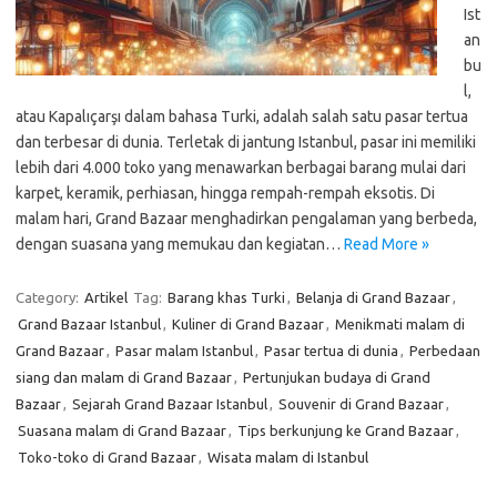
Ist
an
bu
l,
atau Kapalıçarşı dalam bahasa Turki, adalah salah satu pasar tertua
dan terbesar di dunia. Terletak di jantung Istanbul, pasar ini memiliki
lebih dari 4.000 toko yang menawarkan berbagai barang mulai dari
karpet, keramik, perhiasan, hingga rempah-rempah eksotis. Di
malam hari, Grand Bazaar menghadirkan pengalaman yang berbeda,
dengan suasana yang memukau dan kegiatan…
Read More »
Category:
Artikel
Tag:
Barang khas Turki
,
Belanja di Grand Bazaar
,
Grand Bazaar Istanbul
,
Kuliner di Grand Bazaar
,
Menikmati malam di
Grand Bazaar
,
Pasar malam Istanbul
,
Pasar tertua di dunia
,
Perbedaan
siang dan malam di Grand Bazaar
,
Pertunjukan budaya di Grand
Bazaar
,
Sejarah Grand Bazaar Istanbul
,
Souvenir di Grand Bazaar
,
Suasana malam di Grand Bazaar
,
Tips berkunjung ke Grand Bazaar
,
Toko-toko di Grand Bazaar
,
Wisata malam di Istanbul