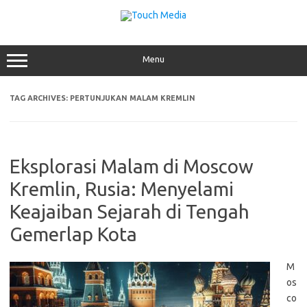
Skip
to
content
Menu
TAG ARCHIVES:
PERTUNJUKAN MALAM KREMLIN
Eksplorasi Malam di Moscow
Kremlin, Rusia: Menyelami
Keajaiban Sejarah di Tengah
Gemerlap Kota
M
os
co