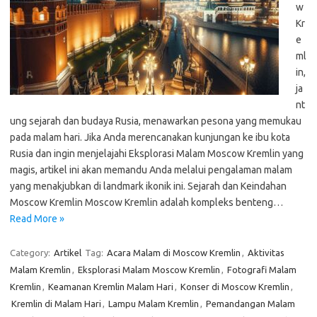
w
Kr
e
ml
in,
ja
nt
ung sejarah dan budaya Rusia, menawarkan pesona yang memukau
pada malam hari. Jika Anda merencanakan kunjungan ke ibu kota
Rusia dan ingin menjelajahi Eksplorasi Malam Moscow Kremlin yang
magis, artikel ini akan memandu Anda melalui pengalaman malam
yang menakjubkan di landmark ikonik ini. Sejarah dan Keindahan
Moscow Kremlin Moscow Kremlin adalah kompleks benteng…
Read More »
Category:
Artikel
Tag:
Acara Malam di Moscow Kremlin
,
Aktivitas
Malam Kremlin
,
Eksplorasi Malam Moscow Kremlin
,
Fotografi Malam
Kremlin
,
Keamanan Kremlin Malam Hari
,
Konser di Moscow Kremlin
,
Kremlin di Malam Hari
,
Lampu Malam Kremlin
,
Pemandangan Malam