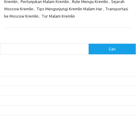
Kremlin
,
Pertunjukan Malam Kremlin
,
Rute Menuju Kremlin
,
Sejarah
Moscow Kremlin
,
Tips Mengunjungi Kremlin Malam Har
,
Transportasi
ke Moscow Kremlin
,
Tur Malam Kremlin
Cari
Cari
Pos-pos Terbaru
Inovasi Augmented Reality dalam Dunia Periklanan dan Pemasaran
Peran Video Livestream dalam Meningkatkan Engagement di Media Sosial
Bagaimana Meme Mengubah Wajah Konten Viral?
Membangun Kepercayaan Pelanggan Melalui Desain Web yang Profesional
Menjaga Konsistensi Brand di Berbagai Platform Media Digital
Komentar Terbaru
Tidak ada komentar untuk ditampilkan.