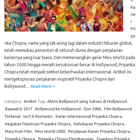
n
Ka
rie
r
Pri
ya
nka Chopra, nama yang tak asing lagi dalam industri hiburan global,
telah memukau penonton di seluruh dunia dengan perjalanan
kariernya yang luar biasa. Dari memenangkan gelar Miss World pada
tahun 2000 hingga meraih kesuksesan besar di Hollywood, Priyanka
Chopra telah menjadi simbol keberhasilan internasional. Artikel ini
mengeksplorasi perjalanan inspiratif Priyanka Chopra dari
Bollywood…
Read More »
Category:
Artikel
Tag:
Aktris Bollywood yang Sukses di Hollywood
,
Baywatch 2017
,
Bollywood ke Hollywood
,
Don 2006
,
Film Bollywood
Terkenal
,
Isn't It Romantic
,
Karier Internasional Priyanka Chopra
,
Kegiatan Filantropi Priyanka Chopra
,
Kehidupan Priyanka Chopra
,
Mary Kom Film
,
Miss World 2000
,
Perjalanan Karier Priyanka Chopra
,
Priyanka Chopra
,
Priyanka Chopra Penghargaan
,
Quantico Priyanka