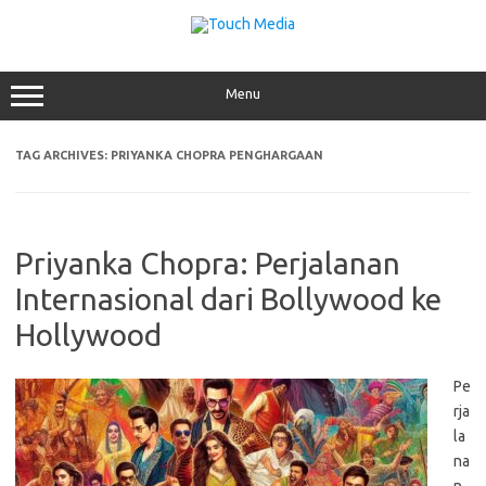
Skip
to
content
Menu
TAG ARCHIVES:
PRIYANKA CHOPRA PENGHARGAAN
Priyanka Chopra: Perjalanan
Internasional dari Bollywood ke
Hollywood
Pe
rja
la
na