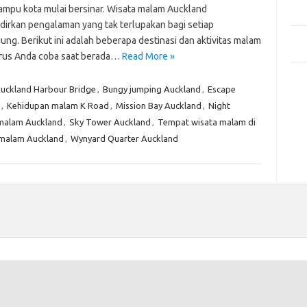
Mem
ampu kota mulai bersinar. Wisata malam Auckland
Des
irkan pengalaman yang tak terlupakan bagi setiap
Men
ng. Berikut ini adalah beberapa destinasi dan aktivitas malam
Medi
rus Anda coba saat berada…
Read More »
Kom
uckland Harbour Bridge
,
Bungy jumping Auckland
,
Escape
Tid
,
Kehidupan malam K Road
,
Mission Bay Auckland
,
Night
Pai
malam Auckland
,
Sky Tower Auckland
,
Tempat wisata malam di
 malam Auckland
,
Wynyard Quarter Auckland