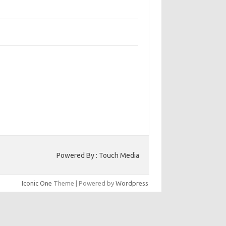
bangun Kepercayaan Pelanggan Melalui
ain Web yang Profesional
jaga Konsistensi Brand di Berbagai Platform
a Digital
entar Terbaru
ak ada komentar untuk ditampilkan.
to HK
Powered By : Touch Media
Iconic One
Theme | Powered by
Wordpress