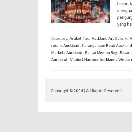
lampu-l
menghad
pengunju
yang ha
Category:
Artikel
Tag:
Auckland Art Gallery
,
A
rooms Auckland
,
Karangahape Road Auckland
Markets Auckland
,
Pantai Mission Bay
,
Pasar 
Auckland
,
Viaduct Harbour Auckland
,
Wisata
Copyright © 2024 | All Rights Reserved