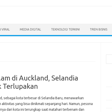
 VIRAL
MEDIA DIGITAL
TEKNOLOGI TERKINI
TREN BISNIS
Cari
Pos
am di Auckland, Selandia
Ino
dan
k Terlupakan
Per
Eng
d, sebagai kota terbesar di Selandia Baru, menawarkan
 aktivitas yang bisa dinikmati sepanjang hari. Namun, pesona
Bag
nya dari kota ini terungkap saat matahari terbenam dan