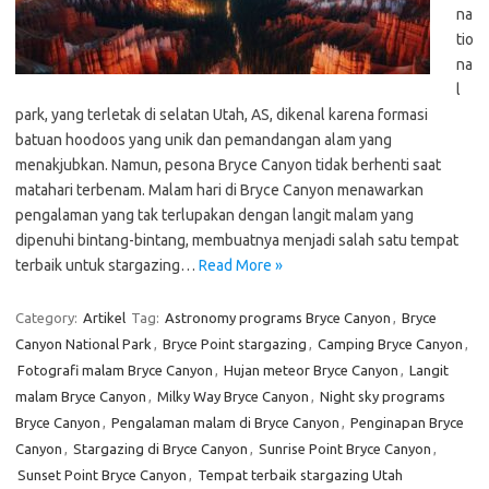
na
tio
na
l
park, yang terletak di selatan Utah, AS, dikenal karena formasi
batuan hoodoos yang unik dan pemandangan alam yang
menakjubkan. Namun, pesona Bryce Canyon tidak berhenti saat
matahari terbenam. Malam hari di Bryce Canyon menawarkan
pengalaman yang tak terlupakan dengan langit malam yang
dipenuhi bintang-bintang, membuatnya menjadi salah satu tempat
terbaik untuk stargazing…
Read More »
Category:
Artikel
Tag:
Astronomy programs Bryce Canyon
,
Bryce
Canyon National Park
,
Bryce Point stargazing
,
Camping Bryce Canyon
,
Fotografi malam Bryce Canyon
,
Hujan meteor Bryce Canyon
,
Langit
malam Bryce Canyon
,
Milky Way Bryce Canyon
,
Night sky programs
Bryce Canyon
,
Pengalaman malam di Bryce Canyon
,
Penginapan Bryce
Canyon
,
Stargazing di Bryce Canyon
,
Sunrise Point Bryce Canyon
,
Sunset Point Bryce Canyon
,
Tempat terbaik stargazing Utah