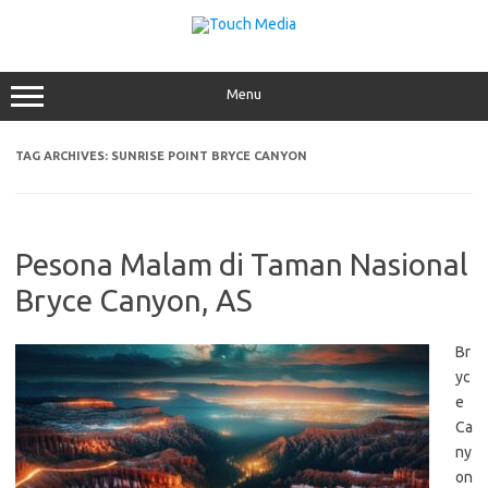
Skip
to
content
Menu
TAG ARCHIVES:
SUNRISE POINT BRYCE CANYON
Pesona Malam di Taman Nasional
Bryce Canyon, AS
Br
yc
e
Ca
ny
on