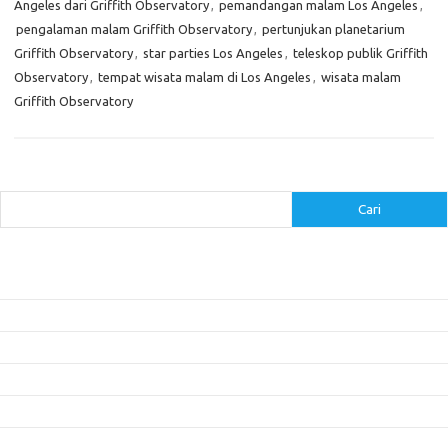
Angeles dari Griffith Observatory
,
pemandangan malam Los Angeles
,
pengalaman malam Griffith Observatory
,
pertunjukan planetarium
Griffith Observatory
,
star parties Los Angeles
,
teleskop publik Griffith
Observatory
,
tempat wisata malam di Los Angeles
,
wisata malam
Griffith Observatory
Cari
Cari
Pos-pos Terbaru
Inovasi Augmented Reality dalam Dunia Periklanan dan Pemasaran
Peran Video Livestream dalam Meningkatkan Engagement di Media Sosial
Bagaimana Meme Mengubah Wajah Konten Viral?
Membangun Kepercayaan Pelanggan Melalui Desain Web yang Profesional
Menjaga Konsistensi Brand di Berbagai Platform Media Digital