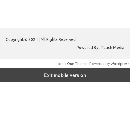
Komentar Terbaru
Tidak ada komentar untuk ditampilkan.
Paito HK
Copyright © 2024 | All Rights Reserved
Powered By : Touch Media
Iconic One
Theme | Powered by
Wordpress
Exit mobile version