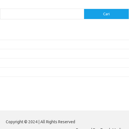
Cari
Cari
Pos-pos Terbaru
Inovasi Augmented Reality dalam Dunia Periklanan dan Pemasaran
Peran Video Livestream dalam Meningkatkan Engagement di Media Sosial
Bagaimana Meme Mengubah Wajah Konten Viral?
Membangun Kepercayaan Pelanggan Melalui Desain Web yang Profesional
Menjaga Konsistensi Brand di Berbagai Platform Media Digital
Komentar Terbaru
Tidak ada komentar untuk ditampilkan.
Paito HK
Copyright © 2024 | All Rights Reserved