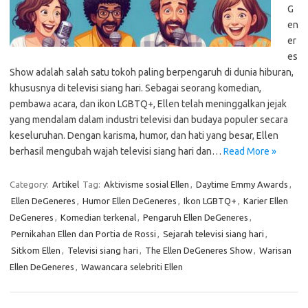
G
en
er
es
Show adalah salah satu tokoh paling berpengaruh di dunia hiburan,
khususnya di televisi siang hari. Sebagai seorang komedian,
pembawa acara, dan ikon LGBTQ+, Ellen telah meninggalkan jejak
yang mendalam dalam industri televisi dan budaya populer secara
keseluruhan. Dengan karisma, humor, dan hati yang besar, Ellen
berhasil mengubah wajah televisi siang hari dan…
Read More »
Category:
Artikel
Tag:
Aktivisme sosial Ellen
,
Daytime Emmy Awards
,
Ellen DeGeneres
,
Humor Ellen DeGeneres
,
Ikon LGBTQ+
,
Karier Ellen
DeGeneres
,
Komedian terkenal
,
Pengaruh Ellen DeGeneres
,
Pernikahan Ellen dan Portia de Rossi
,
Sejarah televisi siang hari
,
Sitkom Ellen
,
Televisi siang hari
,
The Ellen DeGeneres Show
,
Warisan
Ellen DeGeneres
,
Wawancara selebriti Ellen