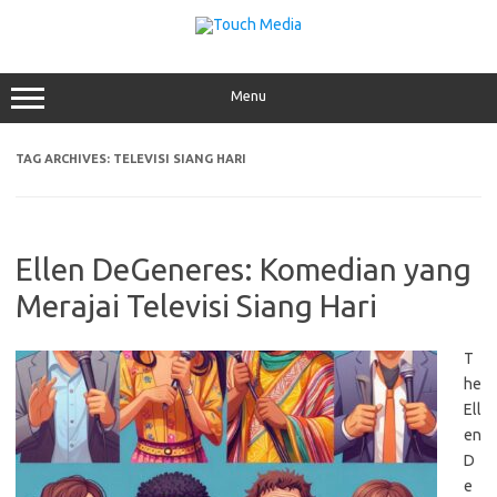
Skip
to
content
Menu
TAG ARCHIVES:
TELEVISI SIANG HARI
Ellen DeGeneres: Komedian yang
Merajai Televisi Siang Hari
T
he
Ell
en
D
e