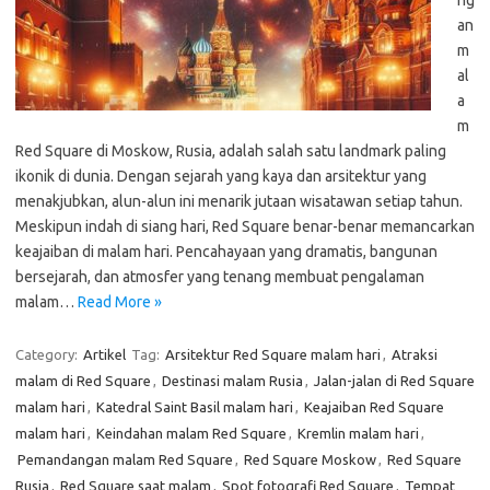
ng
an
m
al
a
m
Red Square di Moskow, Rusia, adalah salah satu landmark paling
ikonik di dunia. Dengan sejarah yang kaya dan arsitektur yang
menakjubkan, alun-alun ini menarik jutaan wisatawan setiap tahun.
Meskipun indah di siang hari, Red Square benar-benar memancarkan
keajaiban di malam hari. Pencahayaan yang dramatis, bangunan
bersejarah, dan atmosfer yang tenang membuat pengalaman
malam…
Read More »
Category:
Artikel
Tag:
Arsitektur Red Square malam hari
,
Atraksi
malam di Red Square
,
Destinasi malam Rusia
,
Jalan-jalan di Red Square
malam hari
,
Katedral Saint Basil malam hari
,
Keajaiban Red Square
malam hari
,
Keindahan malam Red Square
,
Kremlin malam hari
,
Pemandangan malam Red Square
,
Red Square Moskow
,
Red Square
Rusia
,
Red Square saat malam
,
Spot fotografi Red Square
,
Tempat