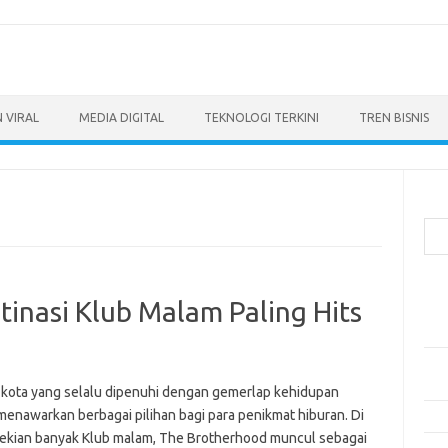
 VIRAL
MEDIA DIGITAL
TEKNOLOGI TERKINI
TREN BISNIS
Cari
Pos
inasi Klub Malam Paling Hits
Ino
dan
Per
Eng
, kota yang selalu dipenuhi dengan gemerlap kehidupan
menawarkan berbagai pilihan bagi para penikmat hiburan. Di
Bag
sekian banyak Klub malam, The Brotherhood muncul sebagai