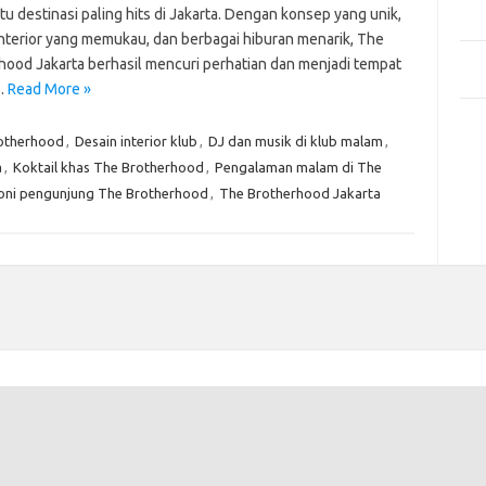
Mem
tu destinasi paling hits di Jakarta. Dengan konsep yang unik,
Des
interior yang memukau, dan berbagai hiburan menarik, The
Men
hood Jakarta berhasil mencuri perhatian dan menjadi tempat
Medi
…
Read More »
Kom
rotherhood
,
Desain interior klub
,
DJ dan musik di klub malam
,
Tid
a
,
Koktail khas The Brotherhood
,
Pengalaman malam di The
Pai
oni pengunjung The Brotherhood
,
The Brotherhood Jakarta