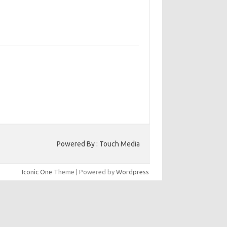
bangun Kepercayaan Pelanggan Melalui
ain Web yang Profesional
jaga Konsistensi Brand di Berbagai Platform
a Digital
entar Terbaru
ak ada komentar untuk ditampilkan.
to HK
Powered By : Touch Media
Iconic One
Theme | Powered by
Wordpress