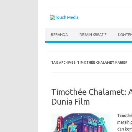
Skip
to
content
BERANDA
DESAIN KREATIF
KONTEN
TAG ARCHIVES:
TIMOTHÉE CHALAMET KARIER
Timothée Chalamet: 
Dunia Film
Timothé
meraih 
dan kem