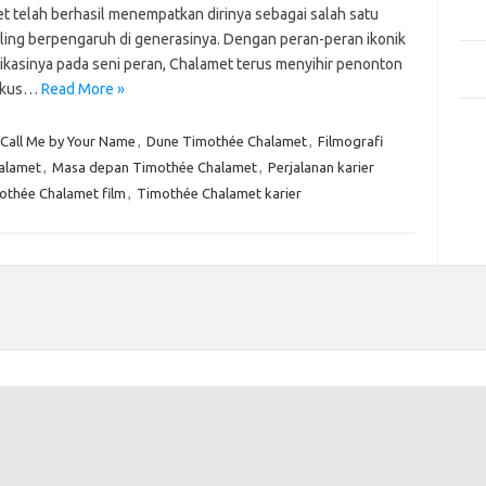
Mem
t telah berhasil menempatkan dirinya sebagai salah satu
Des
aling berpengaruh di generasinya. Dengan peran-peran ikonik
Men
ikasinya pada seni peran, Chalamet terus menyihir penonton
Medi
tikus…
Read More »
Kom
Call Me by Your Name
,
Dune Timothée Chalamet
,
Filmografi
Tid
alamet
,
Masa depan Timothée Chalamet
,
Perjalanan karier
Pai
othée Chalamet film
,
Timothée Chalamet karier