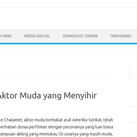
 VIRAL
MEDIA DIGITAL
TEKNOLOGI TERKINI
TREN BISNIS
Cari
Pos
Aktor Muda yang Menyihir
Ino
dan
Per
Eng
e Chalamet, aktor muda berbakat asal Amerika Serikat, telah
perhatian dunia perfilman dengan pesonanya yang luar biasa
Bag
ampuan akting yang memukau. Di usianya yang masih muda,