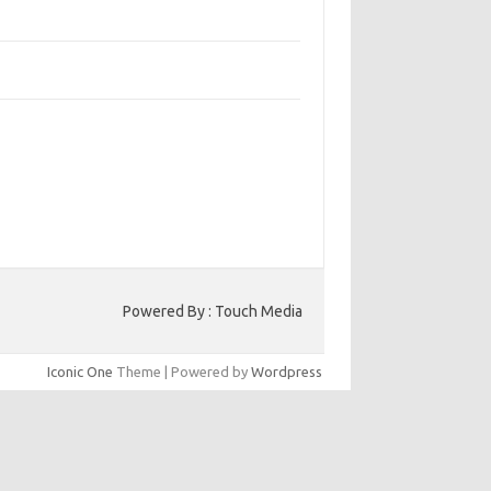
bangun Kepercayaan Pelanggan Melalui
ain Web yang Profesional
jaga Konsistensi Brand di Berbagai Platform
a Digital
entar Terbaru
ak ada komentar untuk ditampilkan.
to HK
Powered By : Touch Media
Iconic One
Theme | Powered by
Wordpress