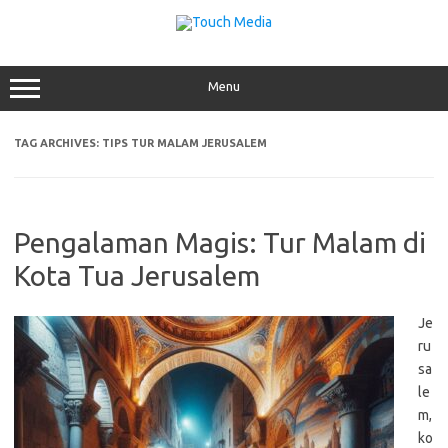
Skip
to
content
Menu
TAG ARCHIVES:
TIPS TUR MALAM JERUSALEM
Pengalaman Magis: Tur Malam di
Kota Tua Jerusalem
Je
ru
sa
le
m,
ko