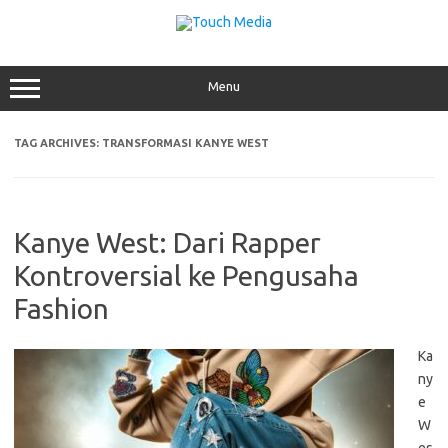
Skip
to
content
Menu
TAG ARCHIVES:
TRANSFORMASI KANYE WEST
Kanye West: Dari Rapper
Kontroversial ke Pengusaha
Fashion
Ka
ny
e
W