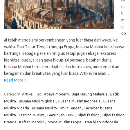
M
us
li
m
gl
ob
al telah mengalami perkembangan yang luar biasa dari waktu ke
waktu. Dari Timur Tengah hingga Eropa, busana Muslim tidak hanya
berfungsi sebagai pakaian religius tetapi juga sebagai ekspresi
identitas, budaya, dan gaya hidup. Di berbagai belahan dunia,
busana Muslim terus beradaptasi dan berevolusi, mencerminkan
keragaman dan kreativitas yang luar biasa. Artikel ini akan…
Read More »
Category:
Artikel
Tag:
Abaya modern
,
Baju Kurung Malaysia
,
Batik
Muslim
,
Busana Muslim global
,
Busana Muslim Indonesia
,
Busana
Muslim Nigeria
,
Busana Muslim Timur Tengah
,
Desainer busana
Muslim
,
Fashion Muslim
,
Gaya hijab Turki
,
Hijab fashion
,
Hijab fashion
Prancis
,
Kaftan Maroko
,
Mode Muslim Eropa
,
Tren hijab Indonesia