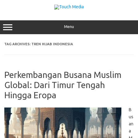
Skip
to
content
Menu
TAG ARCHIVES:
TREN HIJAB INDONESIA
Perkembangan Busana Muslim
Global: Dari Timur Tengah
Hingga Eropa
B
us
an
a