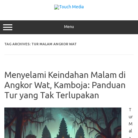
Skip
to
content
Menu
TAG ARCHIVES:
TUR MALAM ANGKOR WAT
Menyelami Keindahan Malam di
Angkor Wat, Kamboja: Panduan
Tur yang Tak Terlupakan
T
ur
M
al