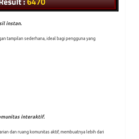
il instan.
n tampilan sederhana, ideal bagi pengguna yang
munitas interaktif.
harian dan ruang komunitas aktif, membuatnya lebih dari