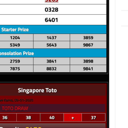
Mem
Des
Men
Medi
Kom
Tid
Pai