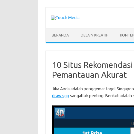
Skip
to
content
BERANDA
DESAIN KREATIF
KONTEN
10 Situs Rekomendasi
Pemantauan Akurat
Jika Anda adalah penggemar togel Singapore
draw sgp
sangatlah penting. Berikut adalah 