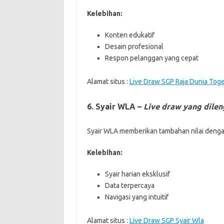
Kelebihan:
Konten edukatif
Desain profesional
Respon pelanggan yang cepat
Alamat situs :
Live Draw SGP Raja Dunia Toge
6.
Syair WLA
–
Live draw yang dileng
Syair WLA memberikan tambahan nilai denga
Kelebihan:
Syair harian eksklusif
Data terpercaya
Navigasi yang intuitif
Alamat situs :
Live Draw SGP Syair Wla