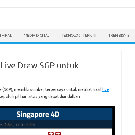
 VIRAL
MEDIA DIGITAL
TEKNOLOGI TERKINI
TREN BISNIS
Cari
 Live Draw SGP untuk
Pos
 (SGP), memiliki sumber terpercaya untuk melihat hasil
live
Ino
sepuluh pilihan situs yang dapat diandalkan:
dan
Per
Eng
Bag