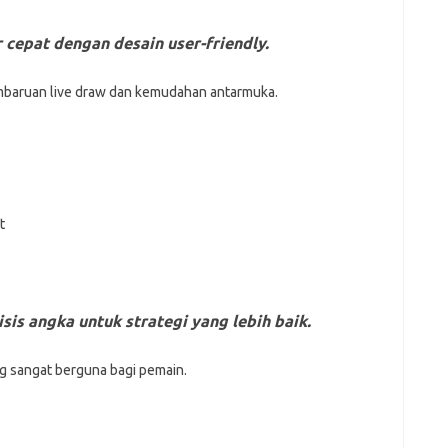
cepat dengan desain user-friendly.
mbaruan live draw dan kemudahan antarmuka.
t
sis angka untuk strategi yang lebih baik.
ng sangat berguna bagi pemain.