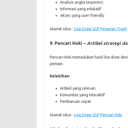
Analisis angka terperinci
Informasi yang edukatif
Akses yang user-friendly
Alamat situs :
Live Draw SGP Perawan Togel
9.
Pencari Hoki
–
Artikel strategi da
Pencari Hoki memadukan hasil live draw den
pemain.
Kelebihan:
Artikel yang relevan
Komunitas yang interaktif
Pembaruan cepat
Alamat situs :
Live Draw SGP Pencari Hoki