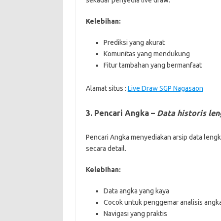
sekadar penyedia live draw.
Kelebihan:
Prediksi yang akurat
Komunitas yang mendukung
Fitur tambahan yang bermanfaat
Alamat situs :
Live Draw SGP Nagasaon
3.
Pencari Angka
–
Data historis le
Pencari Angka menyediakan arsip data len
secara detail.
Kelebihan:
Data angka yang kaya
Cocok untuk penggemar analisis angk
Navigasi yang praktis