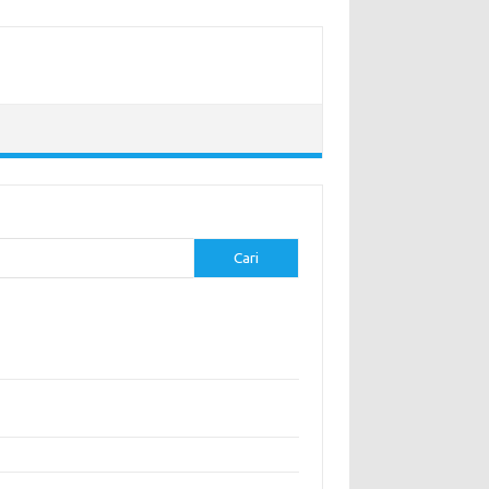
Cari
-pos Terbaru
vasi Augmented Reality dalam Dunia Periklanan
 Pemasaran
an Video Livestream dalam Meningkatkan
agement di Media Sosial
aimana Meme Mengubah Wajah Konten Viral?