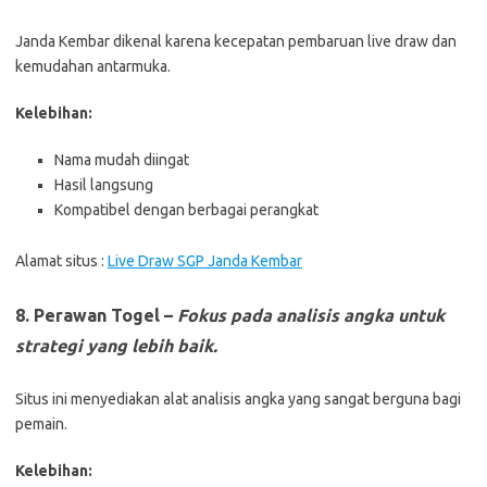
Janda Kembar dikenal karena kecepatan pembaruan live draw dan
kemudahan antarmuka.
Kelebihan:
Nama mudah diingat
Hasil langsung
Kompatibel dengan berbagai perangkat
Alamat situs :
Live Draw SGP Janda Kembar
8.
Perawan Togel
–
Fokus pada analisis angka untuk
strategi yang lebih baik.
Situs ini menyediakan alat analisis angka yang sangat berguna bagi
pemain.
Kelebihan: