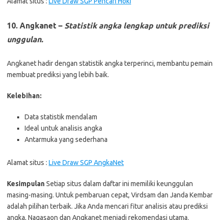
Alamat situs :
Live Draw SGP Pencari Hoki
10.
Angkanet
–
Statistik angka lengkap untuk prediksi
unggulan.
Angkanet hadir dengan statistik angka terperinci, membantu pemain
membuat prediksi yang lebih baik.
Kelebihan:
Data statistik mendalam
Ideal untuk analisis angka
Antarmuka yang sederhana
Alamat situs :
Live Draw SGP AngkaNet
Kesimpulan
Setiap situs dalam daftar ini memiliki keunggulan
masing-masing. Untuk pembaruan cepat, Virdsam dan Janda Kembar
adalah pilihan terbaik. Jika Anda mencari fitur analisis atau prediksi
angka, Nagasaon dan Angkanet menjadi rekomendasi utama.