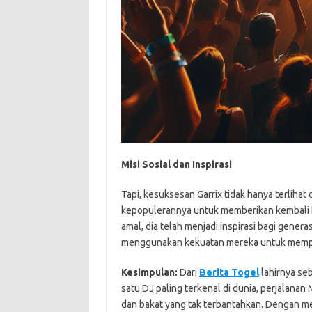
Misi Sosial dan Inspirasi
Tapi, kesuksesan Garrix tidak hanya terlihat
kepopulerannya untuk memberikan kembali k
amal, dia telah menjadi inspirasi bagi genera
menggunakan kekuatan mereka untuk mempen
Kesimpulan:
Dari
Berita Togel
lahirnya se
satu DJ paling terkenal di dunia, perjalanan 
dan bakat yang tak terbantahkan. Dengan me