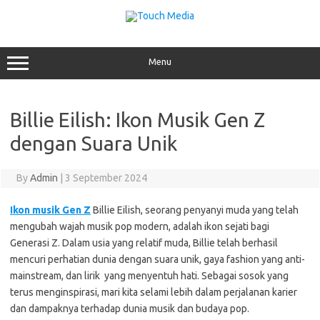
Skip
to
content
Menu
Billie Eilish: Ikon Musik Gen Z
dengan Suara Unik
By
Admin
|
3 September 2024
Ikon musik Gen Z
Billie Eilish, seorang penyanyi muda yang telah
mengubah wajah musik pop modern, adalah ikon sejati bagi
Generasi Z. Dalam usia yang relatif muda, Billie telah berhasil
mencuri perhatian dunia dengan suara unik, gaya fashion yang anti-
mainstream, dan lirik yang menyentuh hati. Sebagai sosok yang
terus menginspirasi, mari kita selami lebih dalam perjalanan karier
dan dampaknya terhadap dunia musik dan budaya pop.