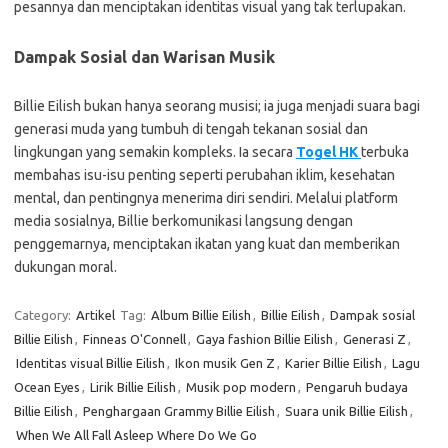
pesannya dan menciptakan identitas visual yang tak terlupakan.
Dampak Sosial dan Warisan Musik
Billie Eilish bukan hanya seorang musisi; ia juga menjadi suara bagi
generasi muda yang tumbuh di tengah tekanan sosial dan
lingkungan yang semakin kompleks. Ia secara
Togel HK
terbuka
membahas isu-isu penting seperti perubahan iklim, kesehatan
mental, dan pentingnya menerima diri sendiri. Melalui platform
media sosialnya, Billie berkomunikasi langsung dengan
penggemarnya, menciptakan ikatan yang kuat dan memberikan
dukungan moral.
Category:
Artikel
Tag:
Album Billie Eilish
,
Billie Eilish
,
Dampak sosial
Billie Eilish
,
Finneas O'Connell
,
Gaya fashion Billie Eilish
,
Generasi Z
,
Identitas visual Billie Eilish
,
Ikon musik Gen Z
,
Karier Billie Eilish
,
Lagu
Ocean Eyes
,
Lirik Billie Eilish
,
Musik pop modern
,
Pengaruh budaya
Billie Eilish
,
Penghargaan Grammy Billie Eilish
,
Suara unik Billie Eilish
,
When We All Fall Asleep Where Do We Go