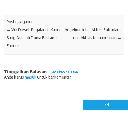
Post navigation
←
Vin Diesel: Perjalanan Karier
Angelina Jolie: Aktris, Sutradara,
Sang Aktor di Dunia Fast and
dan Aktivis Kemanusiaan
→
Furious
Tinggalkan Balasan
Batalkan balasan
Anda harus
masuk
untuk berkomentar.
Cari
Cari
Pos-pos Terbaru
Inovasi Augmented Reality dalam Dunia Periklanan dan Pemasaran