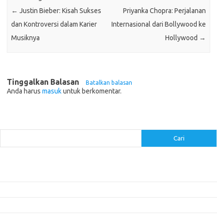
←
Justin Bieber: Kisah Sukses
Priyanka Chopra: Perjalanan
dan Kontroversi dalam Karier
Internasional dari Bollywood ke
Musiknya
Hollywood
→
Tinggalkan Balasan
Batalkan balasan
Anda harus
masuk
untuk berkomentar.
Cari
Cari
Pos-pos Terbaru
Inovasi Augmented Reality dalam Dunia Periklanan dan Pemasaran
Peran Video Livestream dalam Meningkatkan Engagement di Media Sosial
Bagaimana Meme Mengubah Wajah Konten Viral?