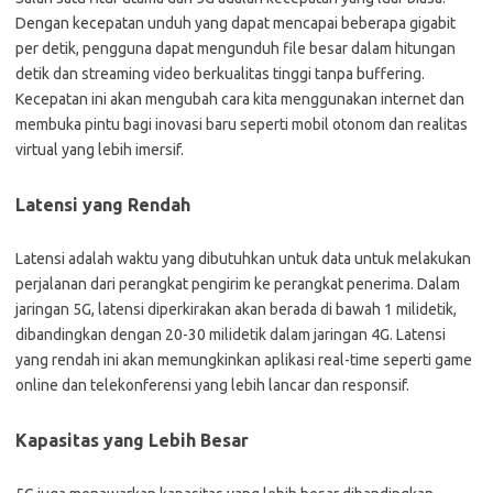
Dengan kecepatan unduh yang dapat mencapai beberapa gigabit
per detik, pengguna dapat mengunduh file besar dalam hitungan
detik dan streaming video berkualitas tinggi tanpa buffering.
Kecepatan ini akan mengubah cara kita menggunakan internet dan
membuka pintu bagi inovasi baru seperti mobil otonom dan realitas
virtual yang lebih imersif.
Latensi yang Rendah
Latensi adalah waktu yang dibutuhkan untuk data untuk melakukan
perjalanan dari perangkat pengirim ke perangkat penerima. Dalam
jaringan 5G, latensi diperkirakan akan berada di bawah 1 milidetik,
dibandingkan dengan 20-30 milidetik dalam jaringan 4G. Latensi
yang rendah ini akan memungkinkan aplikasi real-time seperti game
online dan telekonferensi yang lebih lancar dan responsif.
Kapasitas yang Lebih Besar