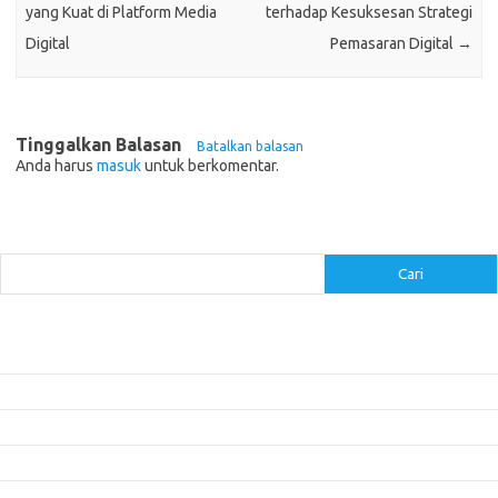
yang Kuat di Platform Media
terhadap Kesuksesan Strategi
Digital
Pemasaran Digital
→
Tinggalkan Balasan
Batalkan balasan
Anda harus
masuk
untuk berkomentar.
Cari
Cari
Pos-pos Terbaru
Inovasi Augmented Reality dalam Dunia Periklanan dan Pemasaran
Peran Video Livestream dalam Meningkatkan Engagement di Media Sosial
Bagaimana Meme Mengubah Wajah Konten Viral?
Membangun Kepercayaan Pelanggan Melalui Desain Web yang Profesional
Menjaga Konsistensi Brand di Berbagai Platform Media Digital