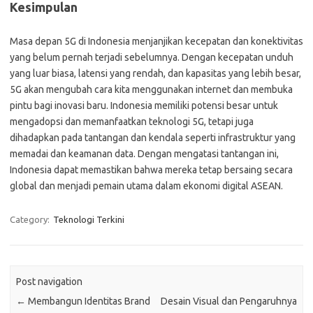
Kesimpulan
Masa depan 5G di Indonesia menjanjikan kecepatan dan konektivitas
yang belum pernah terjadi sebelumnya. Dengan kecepatan unduh
yang luar biasa, latensi yang rendah, dan kapasitas yang lebih besar,
5G akan mengubah cara kita menggunakan internet dan membuka
pintu bagi inovasi baru. Indonesia memiliki potensi besar untuk
mengadopsi dan memanfaatkan teknologi 5G, tetapi juga
dihadapkan pada tantangan dan kendala seperti infrastruktur yang
memadai dan keamanan data. Dengan mengatasi tantangan ini,
Indonesia dapat memastikan bahwa mereka tetap bersaing secara
global dan menjadi pemain utama dalam ekonomi digital ASEAN.
Category:
Teknologi Terkini
Post navigation
←
Membangun Identitas Brand
Desain Visual dan Pengaruhnya