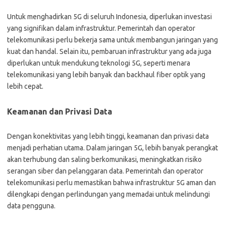
Untuk menghadirkan 5G di seluruh Indonesia, diperlukan investasi
yang signifikan dalam infrastruktur. Pemerintah dan operator
telekomunikasi perlu bekerja sama untuk membangun jaringan yang
kuat dan handal. Selain itu, pembaruan infrastruktur yang ada juga
diperlukan untuk mendukung teknologi 5G, seperti menara
telekomunikasi yang lebih banyak dan backhaul fiber optik yang
lebih cepat.
Keamanan dan Privasi Data
Dengan konektivitas yang lebih tinggi, keamanan dan privasi data
menjadi perhatian utama. Dalam jaringan 5G, lebih banyak perangkat
akan terhubung dan saling berkomunikasi, meningkatkan risiko
serangan siber dan pelanggaran data. Pemerintah dan operator
telekomunikasi perlu memastikan bahwa infrastruktur 5G aman dan
dilengkapi dengan perlindungan yang memadai untuk melindungi
data pengguna.