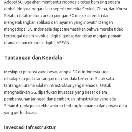
Adopsi 5G juga akan membantu Indonesia tetap bersaing secara
global. Negara-negara lain seperti Amerika Serikat, China, dan Korea
Selatan telah meluncurkan jaringan 5G mereka sendiri dan
mengembangkan aplikasi dan layanan yang inovatif. Dengan
mengadopsi 5G, Indonesia dapat memastikan bahwa mereka tidak
tertinggal dalam revolusi digital global dan tetap menjadi pemain
utama dalam ekonomi digital ASEAN.
Tantangan dan Kendala
Meskipun potensi yang besar, adopsi 5G di Indonesia juga
dihadapkan pada tantangan dan kendala tertentu. Salah satu
tantangan utama adalah infrastruktur yang memadai. Untuk
menghadirkan 5G, diperlukan investasi yang besar dalam
pembangunan jaringan dan pembaruan infrastruktur yang ada.
Selain itu, ada juga kekhawatiran tentang keamanan dan privasi data
yang perlu diatasi.
Investasi Infrastruktur